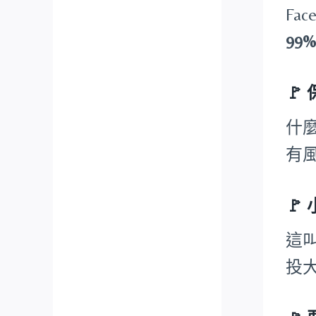
Fa
99
🚩
什
有
🚩
這
投