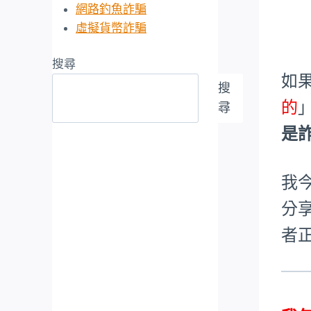
網路釣魚詐騙
虛擬貨幣詐騙
搜尋
如
搜
的
尋
是
我今
分
者