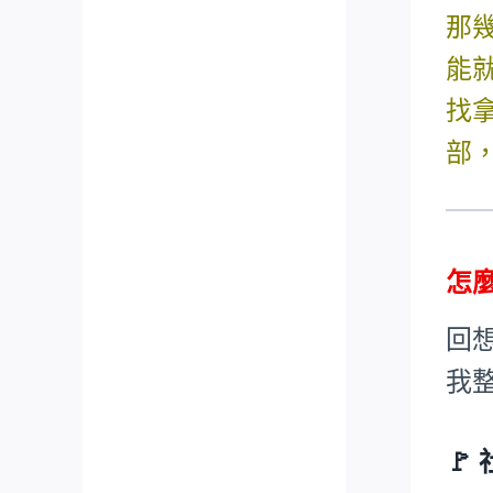
那
能
找
部
怎
回
我
🚩