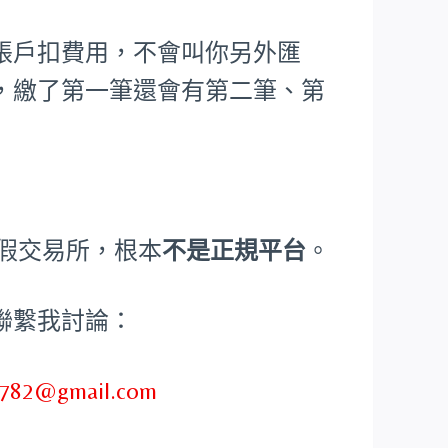
帳戶扣費用，不會叫你另外匯
，繳了第一筆還會有第二筆、第
、假交易所，根本
不是正規平台
。
聯繫我討論：
782@gmail.com