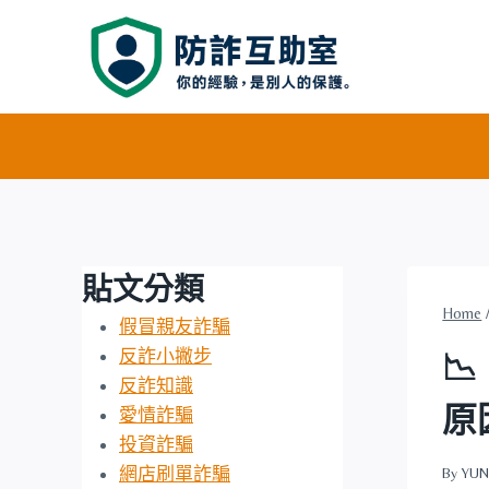
Skip
to
content
貼文分類
Home
假冒親友詐騙
反詐小撇步

反詐知識
原
愛情詐騙
投資詐騙
網店刷單詐騙
By
YUN