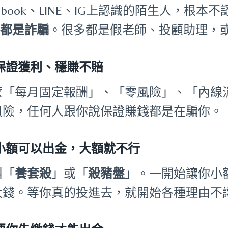
cebook、LINE、IG上認識的陌生人，
%都是詐騙
。很多都是假老師、投顧助理，或
保證獲利、穩賺不賠
麼「每月固定報酬」、「零風險」、「內線
風險，任何人跟你說保證賺錢都是在騙你。
小額可以出金，大額就不行
叫「
養套殺
」或「
殺豬盤
」。一開始讓你小
大錢。等你真的投進去，就開始各種理由不