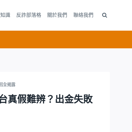
詐知識
反詐部落格
關於我們
聯絡我們
敗原因全揭露
騙嗎？ 平台真假難辨？出金失敗