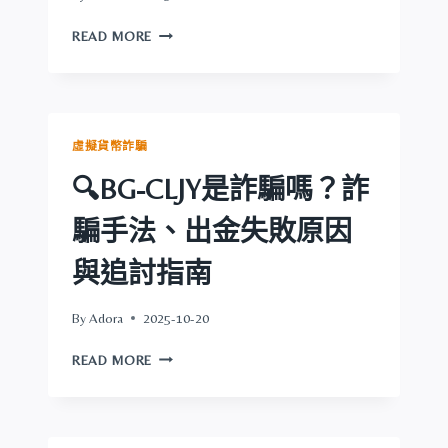
XENOCRYPTEXCHANGE
READ MORE
是
詐
騙
嗎？
受
虛擬貨幣詐騙
害
者
🔍BG-CLJY是詐騙嗎？詐
親
身
騙手法、出金失敗原因
經
歷：
與追討指南
無
法
By
Adora
2025-10-20
出
金
🔍
READ MORE
真
BG-
相
CLJY
與
是
追
詐