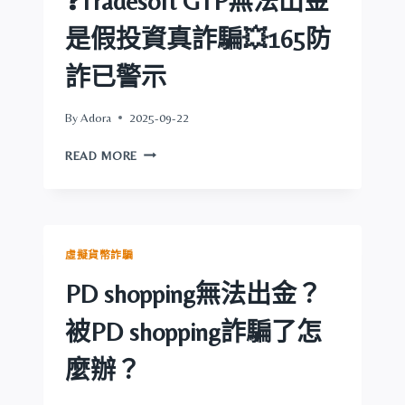
❓Tradesoft GTP無法出金
騙
如
是假投資真詐騙💥165防
何
拿
詐已警示
回
被
By
Adora
2025-09-22
騙
金？
TRADESOFT
READ MORE
GTP
是
詐
騙
嗎
虛擬貨幣詐騙
❓TRADESOFT
GTP
PD shopping無法出金？
無
法
被PD shopping詐騙了怎
出
金
麼辦？
是
假