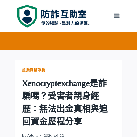
Skip
to
content
虛擬貨幣詐騙
Xenocryptexchange是詐
騙嗎？受害者親身經
歷：無法出金真相與追
回資金歷程分享
By
Adora
2025-10-22