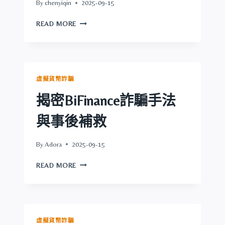
By
chenyiqin
2025-09-15
投
資
PD
READ MORE
真
SHOPPING
詐
無
騙
法
💥
出
165
金？
虛擬貨幣詐騙
防
被
詐
PD
揭密BiFinance詐騙手法
已
SHOPPING
警
詐
與事後補救
示
騙
了
By
Adora
2025-09-15
怎
麼
揭
READ MORE
辦？
密
BIFINANCE
詐
騙
手
虛擬貨幣詐騙