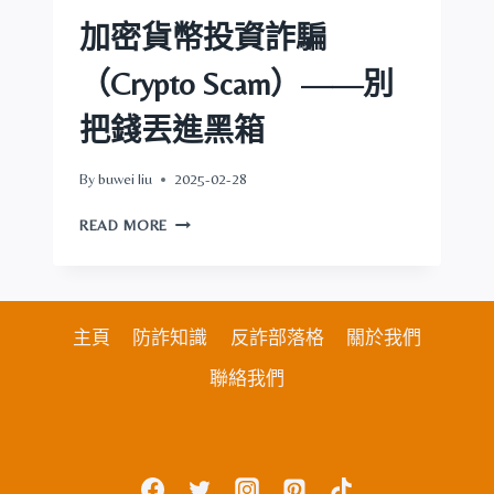
法
與
加密貨幣投資詐騙
事
後
（Crypto Scam）——別
補
救
把錢丟進黑箱
By
buwei liu
2025-02-28
加
READ MORE
密
貨
幣
投
資
主頁
防詐知識
反詐部落格
關於我們
詐
聯絡我們
騙
（CRYPTO
SCAM）
——
別