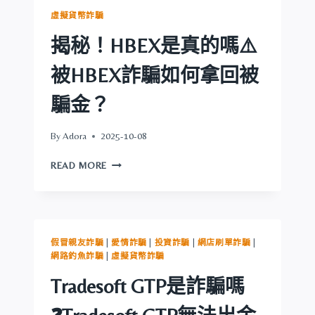
回
騙
虛擬貨幣詐騙
資
嗎？
金
詐
揭秘！️HBEX是真的嗎⚠️
歷
騙
程
手
被HBEX詐騙如何拿回被
分
法、
享
出
騙金？
金
失
By
Adora
2025-10-08
敗
原
揭
READ MORE
因
秘！️
與
HBEX
追
是
討
真
指
的
假冒親友詐騙
|
愛情詐騙
|
投資詐騙
|
網店刷單詐騙
|
南
嗎
網路釣魚詐騙
|
虛擬貨幣詐騙
⚠️
被
Tradesoft GTP是詐騙嗎
HBEX
詐