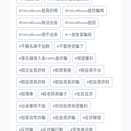
Tags:
#
VelvetRoom是真的嗎
#
VelvetRoom是詐騙嗎
#
VelvetRoom無法出金
#
VelvetRoom追回
#
VelvetRoom領不出來
#
一夜致富騙局
#
不聽名牌不加群
#
不要再受騙了
#
事先儲值入金100%是詐騙
#
保證獲利
#
假交友真詐財
#
假冒客服
#
假投資平台
#
假投資真詐財
#
假投資真詐騙
#
假投資詐財
#
假理專
#
假老師真騙子
#
全民反詐
#
出金審核不過
#
別信投資保證獲利
#
加密貨幣詐騙
#
反投資詐騙
#
反詐聯盟
#
反詐騙
#
反詐騙行動
#
受害者自救