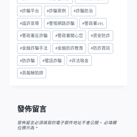
#
詐騙平台
#
詐騙案例
#
詐騙防治
#
識詐宣導
#
警惕網路詐騙
#
警政署165
#
警政署反詐騙
#
警政署關心您
#
資安防詐
#
金融詐騙手法
#
金融防詐教育
#
防詐資訊
#
防詐騙
#
電話詐騙
#
非法吸金
#
高報酬陷阱
發佈留言
發佈留言必須填寫的電子郵件地址不會公開。
必填欄
位標示為
*