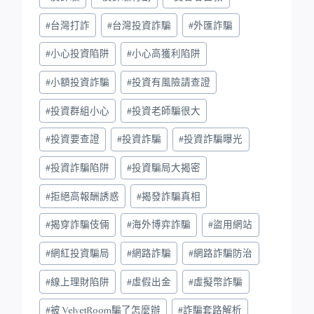
#
台灣打詐
#
台灣投資詐騙
#
外匯詐騙
#
小心投資陷阱
#
小心高獲利陷阱
#
小額投資詐騙
#
投資有風險請查證
#
投資群組小心
#
投資老師騙很大
#
投資要查證
#
投資詐騙
#
投資詐騙曝光
#
投資詐騙陷阱
#
投資騙局大揭密
#
拒絕高報酬誘惑
#
揭發詐騙真相
#
揭穿詐騙伎倆
#
海外博弈詐騙
#
盜用網站
#
網紅投資騙局
#
網路詐騙
#
網路詐騙防治
#
線上理財陷阱
#
虛假出金
#
虛擬幣詐騙
#
被 VelvetRoom騙了怎麼辦
#
詐騙套路解析