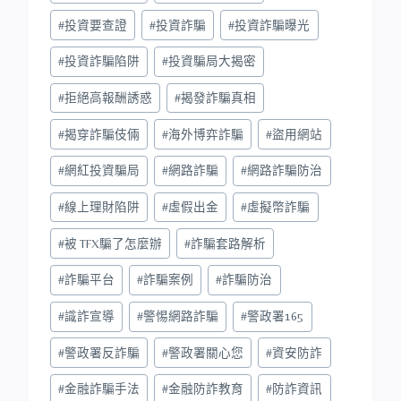
#
投資要查證
#
投資詐騙
#
投資詐騙曝光
#
投資詐騙陷阱
#
投資騙局大揭密
#
拒絕高報酬誘惑
#
揭發詐騙真相
#
揭穿詐騙伎倆
#
海外博弈詐騙
#
盜用網站
#
網紅投資騙局
#
網路詐騙
#
網路詐騙防治
#
線上理財陷阱
#
虛假出金
#
虛擬幣詐騙
#
被 TFX騙了怎麼辦
#
詐騙套路解析
#
詐騙平台
#
詐騙案例
#
詐騙防治
#
識詐宣導
#
警惕網路詐騙
#
警政署165
#
警政署反詐騙
#
警政署關心您
#
資安防詐
#
金融詐騙手法
#
金融防詐教育
#
防詐資訊