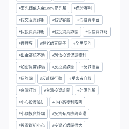
#
事先儲值入金100%是詐騙
#
保證獲利
#
假交友真詐財
#
假冒客服
#
假投資平台
#
假投資真詐財
#
假投資真詐騙
#
假投資詐財
#
假理專
#
假老師真騙子
#
全民反詐
#
出金審核不過
#
別信投資保證獲利
#
加密貨幣詐騙
#
反投資詐騙
#
反詐聯盟
#
反詐騙
#
反詐騙行動
#
受害者自救
#
台灣打詐
#
台灣投資詐騙
#
外匯詐騙
#
小心投資陷阱
#
小心高獲利陷阱
#
小額投資詐騙
#
投資有風險請查證
#
投資群組小心
#
投資老師騙很大