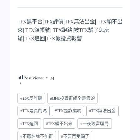
TFX黑平台|TFX評價|TFX無法出金| TFX領不出
來| TFX鎖帳號| TFX跑路|被TFX騙了怎麼
辦| TFX追回|TFX假投資報警
Post Views:
24
Post
#
165反詐騙
#
LINE投資群組全是假的
Tags:
#
TFX是真的嗎
#
TFX是詐騙嗎
#
TFX無法出金
#
TFX追回
#
TFX領不出來
#
一夜致富騙局
#
不聽名牌不加群
#
不要再受騙了