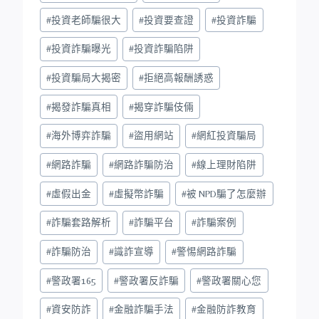
#
投資老師騙很大
#
投資要查證
#
投資詐騙
#
投資詐騙曝光
#
投資詐騙陷阱
#
投資騙局大揭密
#
拒絕高報酬誘惑
#
揭發詐騙真相
#
揭穿詐騙伎倆
#
海外博弈詐騙
#
盜用網站
#
網紅投資騙局
#
網路詐騙
#
網路詐騙防治
#
線上理財陷阱
#
虛假出金
#
虛擬幣詐騙
#
被 NPD騙了怎麼辦
#
詐騙套路解析
#
詐騙平台
#
詐騙案例
#
詐騙防治
#
識詐宣導
#
警惕網路詐騙
#
警政署165
#
警政署反詐騙
#
警政署關心您
#
資安防詐
#
金融詐騙手法
#
金融防詐教育