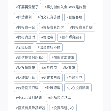
#
不要再受騙了
#
事先儲值入金100%是詐騙
#
保證獲利
#
假交友真詐財
#
假冒客服
#
假投資平台
#
假投資真詐財
#
假投資真詐騙
#
假投資詐財
#
假理專
#
假老師真騙子
#
全民反詐
#
出金審核不過
#
別信投資保證獲利
#
加密貨幣詐騙
#
反投資詐騙
#
反詐聯盟
#
反詐騙
#
反詐騙行動
#
受害者自救
#
台灣打詐
#
台灣投資詐騙
#
外匯詐騙
#
小心投資陷阱
#
小心高獲利陷阱
#
小額投資詐騙
#
投資有風險請查證
#
投資群組小心