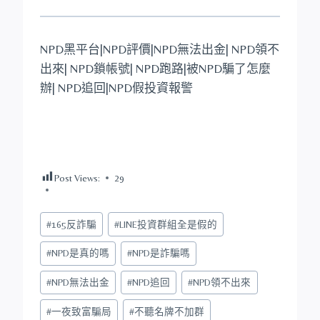
NPD黑平台|NPD評價|NPD無法出金| NPD領不
出來| NPD鎖帳號| NPD跑路|被NPD騙了怎麼
辦| NPD追回|NPD假投資報警
Post Views:
29
Post
#
165反詐騙
#
LINE投資群組全是假的
Tags:
#
NPD是真的嗎
#
NPD是詐騙嗎
#
NPD無法出金
#
NPD追回
#
NPD領不出來
#
一夜致富騙局
#
不聽名牌不加群