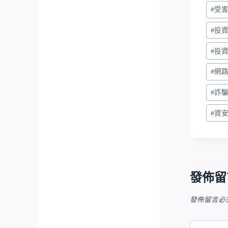
#
受
#
投
#
投
#
網
#
詐
#
資
發佈留
發佈留言必