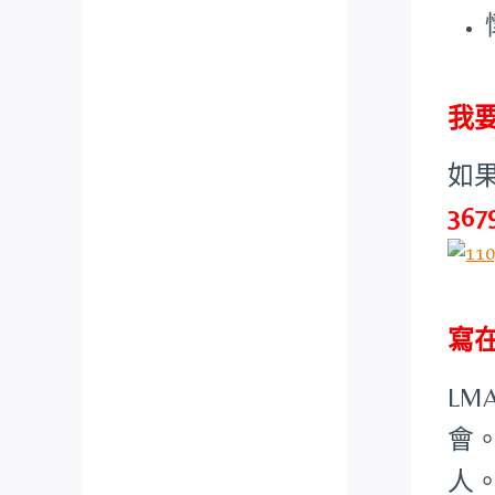
我
如
367
寫
L
會
人