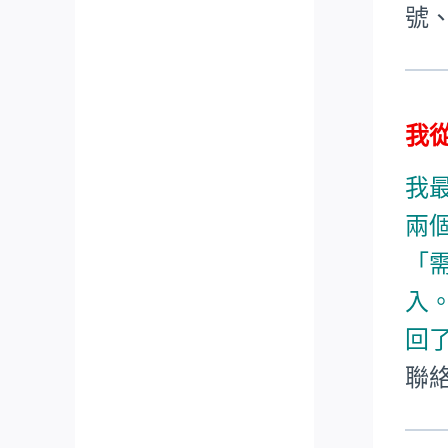
號
我從
我
兩
「
入
回
聯