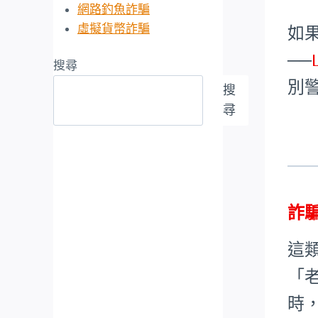
網路釣魚詐騙
虛擬貨幣詐騙
如
──
搜尋
別
搜
尋
詐
這
「
時