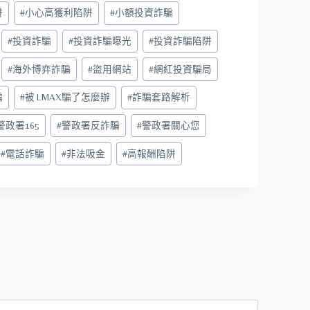
阱
#
小心高獲利陷阱
#
小額投資詐騙
#
投資詐騙
#
投資詐騙曝光
#
投資詐騙陷阱
#
海外博弈詐騙
#
盜用網站
#
網紅投資騙局
騙
#
被 LMAX騙了怎麼辦
#
詐騙套路解析
警政署165
#
警政署反詐騙
#
警政署關心您
#
電話詐騙
#
非法吸金
#
高報酬陷阱