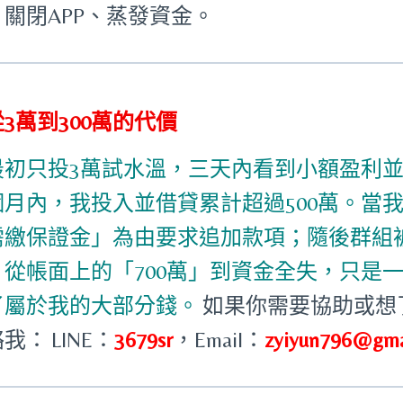
、關閉APP、蒸發資金。
3萬到300萬的代價
最初只投3萬試水溫，三天內看到小額盈利
個月內，我投入並借貸累計超過500萬。當
需繳保證金」為由要求追加款項；隨後群組被
。從帳面上的「700萬」到資金全失，只是
了屬於我的大部分錢。
如果你需要協助或想
絡我：
LINE：
3679sr
，
Email：
zyiyun796@gma