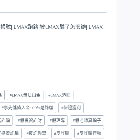
帳號| LMAX跑路|被LMAX騙了怎麼辦| LMAX
嗎
#
LMAX無法出金
#
LMAX追回
#
事先儲值入金100%是詐騙
#
保證獲利
真詐騙
#
假投資詐財
#
假理專
#
假老師真騙子
反投資詐騙
#
反詐聯盟
#
反詐騙
#
反詐騙行動