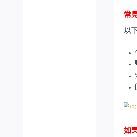
常
以
如