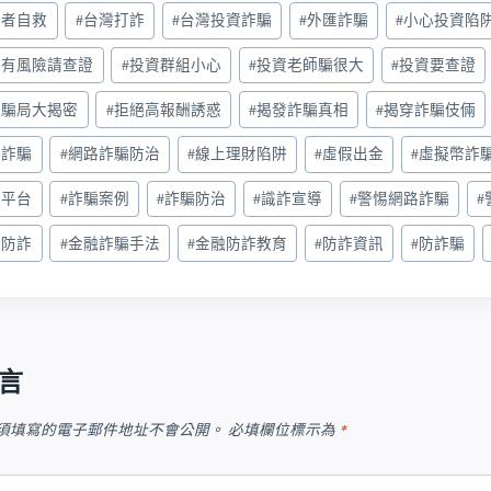
害者自救
#
台灣打詐
#
台灣投資詐騙
#
外匯詐騙
#
小心投資陷
資有風險請查證
#
投資群組小心
#
投資老師騙很大
#
投資要查證
資騙局大揭密
#
拒絕高報酬誘惑
#
揭發詐騙真相
#
揭穿詐騙伎倆
路詐騙
#
網路詐騙防治
#
線上理財陷阱
#
虛假出金
#
虛擬幣詐
騙平台
#
詐騙案例
#
詐騙防治
#
識詐宣導
#
警惕網路詐騙
#
安防詐
#
金融詐騙手法
#
金融防詐教育
#
防詐資訊
#
防詐騙
言
須填寫的電子郵件地址不會公開。
必填欄位標示為
*