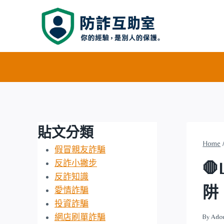
Skip
to
content
貼文分類
Home
假冒親友詐騙
反詐小撇步

反詐知識
阱
愛情詐騙
投資詐騙
網店刷單詐騙
By
Ado