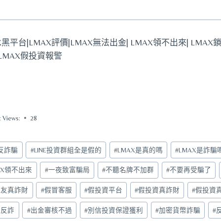
X黑平台|LMAX評價|LMAX無法出金| LMAX領不出來| LMAX鎖
LMAX假投資報警
t Views:
28
5反詐騙
#
LINE投資群組全是假的
#
LMAX是真的嗎
#
LMAX是詐騙
AX領不出來
#
一夜致富騙局
#
不聽名牌不加群
#
不要再受騙了
交友真詐財
#
假冒客服
#
假投資平台
#
假投資真詐財
#
假投資
民反詐
#
出金審核不過
#
別信投資保證獲利
#
加密貨幣詐騙
#