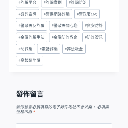
#
詐騙平台
#
詐騙案例
#
詐騙防治
#
識詐宣導
#
警惕網路詐騙
#
警政署165
#
警政署反詐騙
#
警政署關心您
#
資安防詐
#
金融詐騙手法
#
金融防詐教育
#
防詐資訊
#
防詐騙
#
電話詐騙
#
非法吸金
#
高報酬陷阱
發佈留言
發佈留言必須填寫的電子郵件地址不會公開。
必填欄
位標示為
*