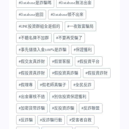
#
Database是詐騙嗎
#
Database無法出金
#
Database追回
#
Database領不出來
#
LINE投資群組全是假的
#
一夜致富騙局
#
不聽名牌不加群
#
不要再受騙了
#
事先儲值入金100%是詐騙
#
保證獲利
#
假交友真詐財
#
假冒客服
#
假投資平台
#
假投資真詐財
#
假投資真詐騙
#
假投資詐財
#
假理專
#
假老師真騙子
#
全民反詐
#
出金審核不過
#
別信投資保證獲利
#
加密貨幣詐騙
#
反投資詐騙
#
反詐聯盟
#
反詐騙
#
反詐騙行動
#
受害者自救