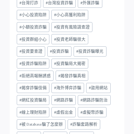
#
台灣打詐
#
台灣投資詐騙
#
外匯詐騙
#
小心投資陷阱
#
小心高獲利陷阱
#
小額投資詐騙
#
投資有風險請查證
#
投資群組小心
#
投資老師騙很大
#
投資要查證
#
投資詐騙
#
投資詐騙曝光
#
投資詐騙陷阱
#
投資騙局大揭密
#
拒絕高報酬誘惑
#
揭發詐騙真相
#
揭穿詐騙伎倆
#
海外博弈詐騙
#
盜用網站
#
網紅投資騙局
#
網路詐騙
#
網路詐騙防治
#
線上理財陷阱
#
虛假出金
#
虛擬幣詐騙
#
被 Database騙了怎麼辦
#
詐騙套路解析