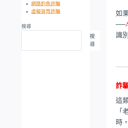
網路釣魚詐騙
虛擬貨幣詐騙
如
──
搜尋
識
搜
尋
詐
這
「
時