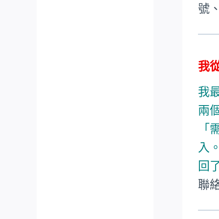
號
我從
我
兩
「
入
回
聯