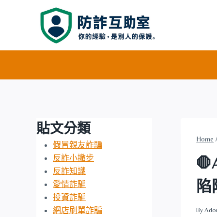
Skip
to
content
貼文分類
Home
假冒親友詐騙
反詐小撇步

反詐知識
陷
愛情詐騙
投資詐騙
網店刷單詐騙
By
Ado