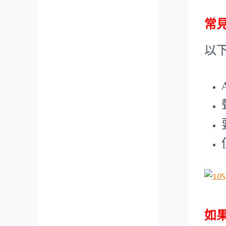
常
以
如