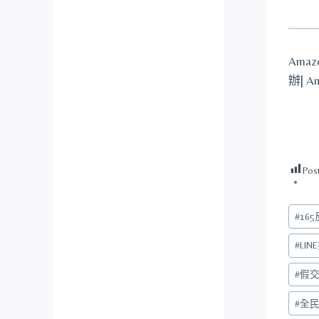
Ama
辦| 
Pos
Post
#
16
Tags:
#
LI
#
假
#
全