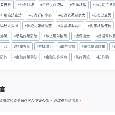
害者自救
#
台灣打詐
#
台灣投資詐騙
#
外匯詐騙
#
小心投資陷
資有風險請查證
#
投資群組小心
#
投資老師騙很大
#
投資要查證
資騙局大揭密
#
拒絕高報酬誘惑
#
揭發詐騙真相
#
揭穿詐騙伎倆
路詐騙
#
網路詐騙防治
#
線上理財陷阱
#
虛假出金
#
虛擬幣詐
騙平台
#
詐騙案例
#
詐騙防治
#
識詐宣導
#
警惕網路詐騙
#
安防詐
#
金融詐騙手法
#
金融防詐教育
#
防詐資訊
#
防詐騙
言
須填寫的電子郵件地址不會公開。
必填欄位標示為
*