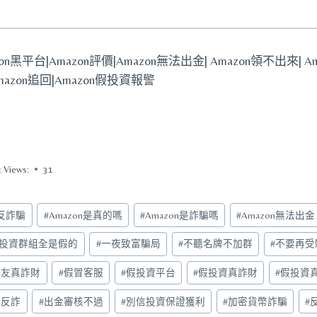
zon黑平台|Amazon評價|Amazon無法出金| Amazon領不出來| 
Amazon追回|Amazon假投資報警
t Views:
31
5反詐騙
#
Amazon是真的嗎
#
Amazon是詐騙嗎
#
Amazon無法出金
NE投資群組全是假的
#
一夜致富騙局
#
不聽名牌不加群
#
不要再受
交友真詐財
#
假冒客服
#
假投資平台
#
假投資真詐財
#
假投資
民反詐
#
出金審核不過
#
別信投資保證獲利
#
加密貨幣詐騙
#