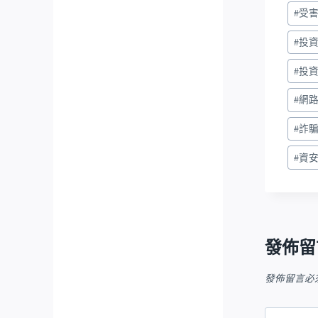
#
受
#
投
#
投
#
網
#
詐
#
資
發佈留
發佈留言必