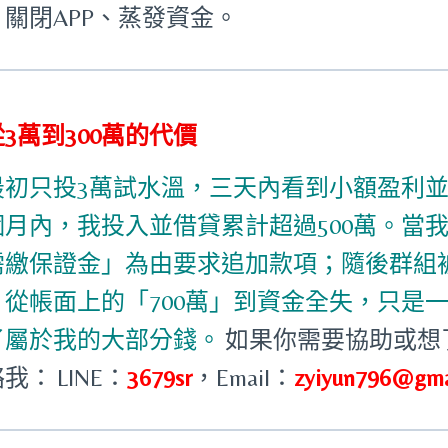
、關閉APP、蒸發資金。
3萬到300萬的代價
最初只投3萬試水溫，三天內看到小額盈利
個月內，我投入並借貸累計超過500萬。當
需繳保證金」為由要求追加款項；隨後群組被
。從帳面上的「700萬」到資金全失，只是
了屬於我的大部分錢。
如果你需要協助或想
絡我：
LINE：
3679sr
，
Email：
zyiyun796@gma