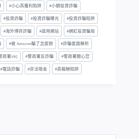
阱
#
小心高獲利陷阱
#
小額投資詐騙
#
投資詐騙
#
投資詐騙曝光
#
投資詐騙陷阱
#
海外博弈詐騙
#
盜用網站
#
網紅投資騙局
騙
#
被 Amazon騙了怎麼辦
#
詐騙套路解析
警政署165
#
警政署反詐騙
#
警政署關心您
#
電話詐騙
#
非法吸金
#
高報酬陷阱