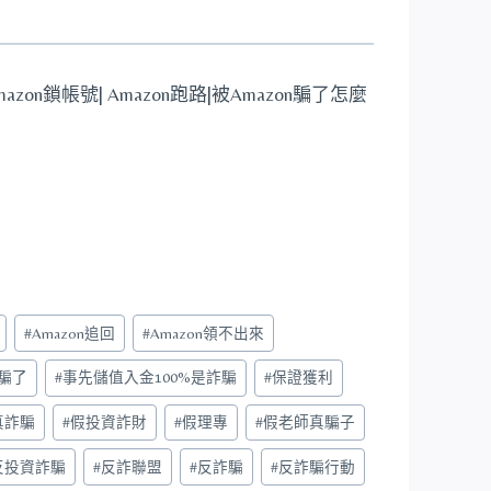
Amazon鎖帳號| Amazon跑路|被Amazon騙了怎麼
#
Amazon追回
#
Amazon領不出來
騙了
#
事先儲值入金100%是詐騙
#
保證獲利
真詐騙
#
假投資詐財
#
假理專
#
假老師真騙子
反投資詐騙
#
反詐聯盟
#
反詐騙
#
反詐騙行動