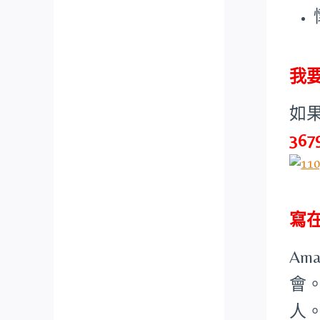
我
如
367
寫
A
會
人