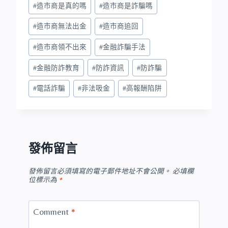
#
造市商是真的嗎
#
造市商是詐騙嗎
#
造市商無法出金
#
造市商追回
#
造市商領不出來
#
金融詐騙手法
#
金融防詐教育
#
防詐資訊
#
防詐騙
#
電話詐騙
#
非法吸金
#
高報酬陷阱
發佈留言
發佈留言必須填寫的電子郵件地址不會公開。
必填欄
位標示為
*
Comment
*