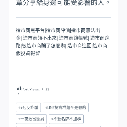
章分享給身邊可能受影響的人。
造市商黑平台|造市商評價|造市商無法出
金| 造市商領不出來| 造市商鎖帳號| 造市商跑
路|被造市商騙了怎麼辦| 造市商追回|造市商
假投資報警
Post Views:
21
Post
#
165反詐騙
#
LINE投資群組全是假的
Tags:
#
一夜致富騙局
#
不聽名牌不加群