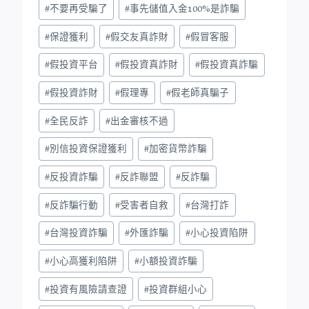
#
不要再受騙了
#
事先儲值入金100%是詐騙
#
保證獲利
#
假交友真詐財
#
假冒客服
#
假投資平台
#
假投資真詐財
#
假投資真詐騙
#
假投資詐財
#
假理專
#
假老師真騙子
#
全民反詐
#
出金審核不過
#
別信投資保證獲利
#
加密貨幣詐騙
#
反投資詐騙
#
反詐聯盟
#
反詐騙
#
反詐騙行動
#
受害者自救
#
台灣打詐
#
台灣投資詐騙
#
外匯詐騙
#
小心投資陷阱
#
小心高獲利陷阱
#
小額投資詐騙
#
投資有風險請查證
#
投資群組小心