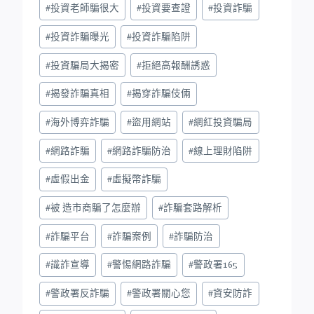
#
投資老師騙很大
#
投資要查證
#
投資詐騙
#
投資詐騙曝光
#
投資詐騙陷阱
#
投資騙局大揭密
#
拒絕高報酬誘惑
#
揭發詐騙真相
#
揭穿詐騙伎倆
#
海外博弈詐騙
#
盜用網站
#
網紅投資騙局
#
網路詐騙
#
網路詐騙防治
#
線上理財陷阱
#
虛假出金
#
虛擬幣詐騙
#
被 造市商騙了怎麼辦
#
詐騙套路解析
#
詐騙平台
#
詐騙案例
#
詐騙防治
#
識詐宣導
#
警惕網路詐騙
#
警政署165
#
警政署反詐騙
#
警政署關心您
#
資安防詐