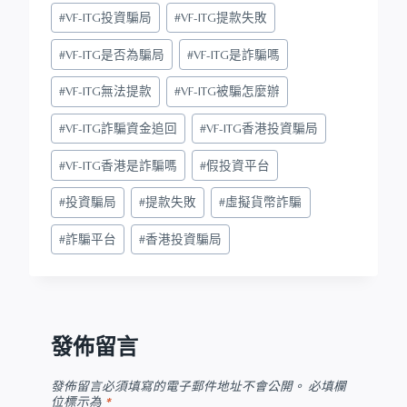
#
VF-ITG投資騙局
#
VF-ITG提款失敗
#
VF-ITG是否為騙局
#
VF-ITG是詐騙嗎
#
VF-ITG無法提款
#
VF-ITG被騙怎麼辦
#
VF-ITG詐騙資金追回
#
VF-ITG香港投資騙局
#
VF-ITG香港是詐騙嗎
#
假投資平台
#
投資騙局
#
提款失敗
#
虛擬貨幣詐騙
#
詐騙平台
#
香港投資騙局
發佈留言
發佈留言必須填寫的電子郵件地址不會公開。
必填欄
位標示為
*