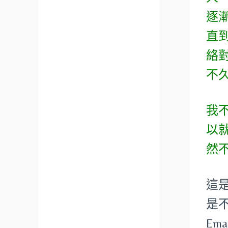
逐
直
絡
不
我
以
然
這
是不
Emai