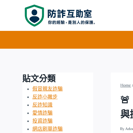
Skip
to
content
貼文分類
Home
假冒親友詐騙
反詐小撇步

反詐知識
與
愛情詐騙
投資詐騙
網店刷單詐騙
By
Ado