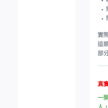
實
這
部
真
一
人