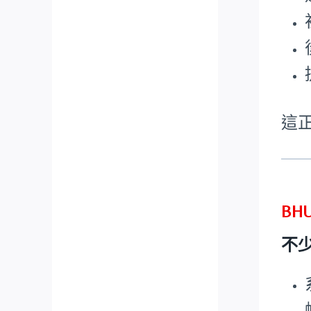
這
BH
不少