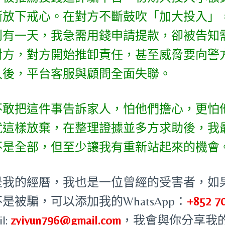
漸放下戒心。在對方不斷鼓吹「加大投入」，
到有一天，我急需用錢申請提款，卻被告知
對方，對方開始推卸責任，甚至威脅要向警
久後，平台客服與顧問全面失聯。
不敢把這件事告訴家人，怕他們擔心，更怕
就這樣放棄，在整理證據並多方求助後，我
不是全部，但至少讓我有重新站起來的機會
是我的經曆，我也是一位曾經的受害者，如
是被騙，可以添加我的WhatsApp：
+852 7
l:
zyiyun796@gmail.com
，我會與你分享我