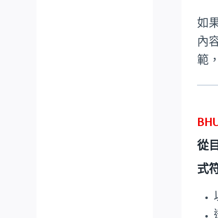
如
內
範
BH
從
式