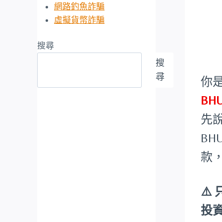
網路釣魚詐騙
虛擬貨幣詐騙
搜尋
搜
尋
你
BH
先
BH
款
⚠
投