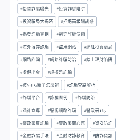
#
投資詐騙曝光
#
投資詐騙陷阱
#
投資騙局大揭密
#
拒絕高報酬誘惑
#
揭發詐騙真相
#
揭穿詐騙伎倆
#
海外博弈詐騙
#
盜用網站
#
網紅投資騙局
#
網路詐騙
#
網路詐騙防治
#
線上理財陷阱
#
虛假出金
#
虛擬幣詐騙
#
被V-ITG騙了怎麼辦
#
詐騙套路解析
#
詐騙平台
#
詐騙案例
#
詐騙防治
#
識詐宣導
#
警惕網路詐騙
#
警政署165
#
警政署反詐騙
#
警政署關心您
#
資安防詐
#
金融詐騙手法
#
金融防詐教育
#
防詐資訊