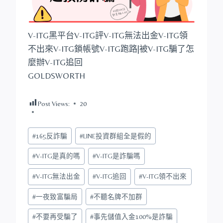
V-ITG黑平台V-ITG評V-ITG無法出金V-ITG領
不出來V-ITG鎖帳號V-ITG跑路|被V-ITG騙了怎
麼辦V-ITG追回
GOLDSWORTH
Post Views:
20
Post
#
165反詐騙
#
LINE投資群組全是假的
Tags:
#
V-ITG是真的嗎
#
V-ITG是詐騙嗎
#
V-ITG無法出金
#
V-ITG追回
#
V-ITG領不出來
#
一夜致富騙局
#
不聽名牌不加群
#
不要再受騙了
#
事先儲值入金100%是詐騙