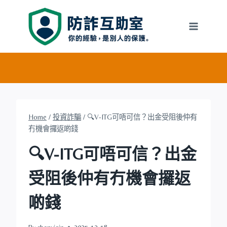
Skip
to
content
Home
/
投資詐騙
/
🔍V-ITG可唔可信？出金受阻後仲有
冇機會攞返啲錢
🔍V-ITG可唔可信？出金
受阻後仲有冇機會攞返
啲錢
By
chenyiqin
2025-12-18