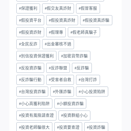
#
保證獲利
#
假交友真詐財
#
假冒客服
#
假投資平台
#
假投資真詐財
#
假投資真詐騙
#
假投資詐財
#
假理專
#
假老師真騙子
#
全民反詐
#
出金審核不過
#
別信投資保證獲利
#
加密貨幣詐騙
#
反投資詐騙
#
反詐聯盟
#
反詐騙
#
反詐騙行動
#
受害者自救
#
台灣打詐
#
台灣投資詐騙
#
外匯詐騙
#
小心投資陷阱
#
小心高獲利陷阱
#
小額投資詐騙
#
投資有風險請查證
#
投資群組小心
#
投資老師騙很大
#
投資要查證
#
投資詐騙