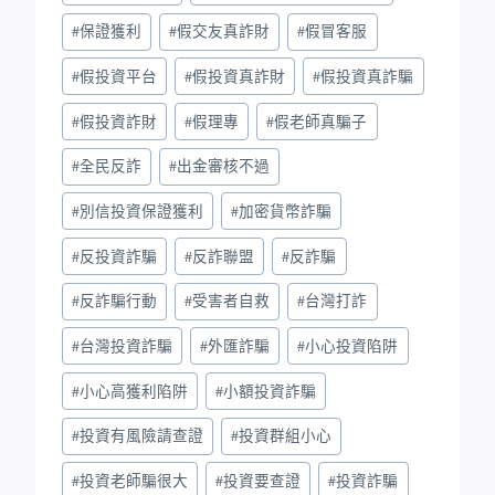
#
保證獲利
#
假交友真詐財
#
假冒客服
#
假投資平台
#
假投資真詐財
#
假投資真詐騙
#
假投資詐財
#
假理專
#
假老師真騙子
#
全民反詐
#
出金審核不過
#
別信投資保證獲利
#
加密貨幣詐騙
#
反投資詐騙
#
反詐聯盟
#
反詐騙
#
反詐騙行動
#
受害者自救
#
台灣打詐
#
台灣投資詐騙
#
外匯詐騙
#
小心投資陷阱
#
小心高獲利陷阱
#
小額投資詐騙
#
投資有風險請查證
#
投資群組小心
#
投資老師騙很大
#
投資要查證
#
投資詐騙