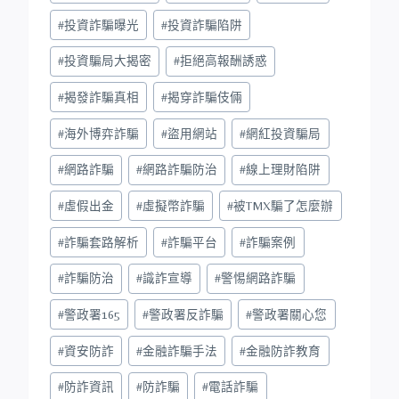
#
投資詐騙曝光
#
投資詐騙陷阱
#
投資騙局大揭密
#
拒絕高報酬誘惑
#
揭發詐騙真相
#
揭穿詐騙伎倆
#
海外博弈詐騙
#
盜用網站
#
網紅投資騙局
#
網路詐騙
#
網路詐騙防治
#
線上理財陷阱
#
虛假出金
#
虛擬幣詐騙
#
被TMX騙了怎麼辦
#
詐騙套路解析
#
詐騙平台
#
詐騙案例
#
詐騙防治
#
識詐宣導
#
警惕網路詐騙
#
警政署165
#
警政署反詐騙
#
警政署關心您
#
資安防詐
#
金融詐騙手法
#
金融防詐教育
#
防詐資訊
#
防詐騙
#
電話詐騙