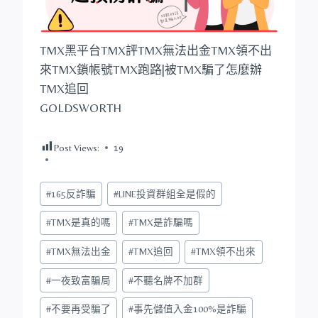
TMX黑平台TMX評TMX無法出金TMX領不出
來TMX鎖帳號TMX跑路|被TMX騙了怎麼辦
TMX追回
GOLDSWORTH
Post Views:
19
Post
#
165反詐騙
#
LINE投資群組全是假的
Tags:
#
TMX是真的嗎
#
TMX是詐騙嗎
#
TMX無法出金
#
TMX追回
#
TMX領不出來
#
一夜致富騙局
#
不聽名牌不加群
#
不要再受騙了
#
事先儲值入金100%是詐騙