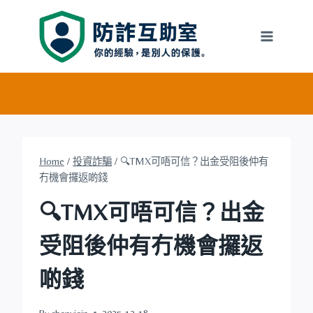
Skip
to
content
Home
/
投資詐騙
/
🔍TMX可唔可信？出金受阻後仲有
冇機會攞返啲錢
🔍TMX可唔可信？出金
受阻後仲有冇機會攞返
啲錢
By
chenyiqin
2025-12-18