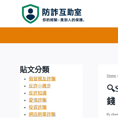
Skip
to
content
貼文分類
Home
假冒親友詐騙
反詐小撇步

反詐知識
錢
愛情詐騙
投資詐騙
網店刷單詐騙
By
chen