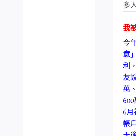
多
我
今
意
利
友
萬
6
6
帳
天