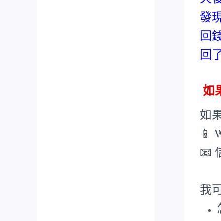
發
回
回
如果
如
📱 
📧
我