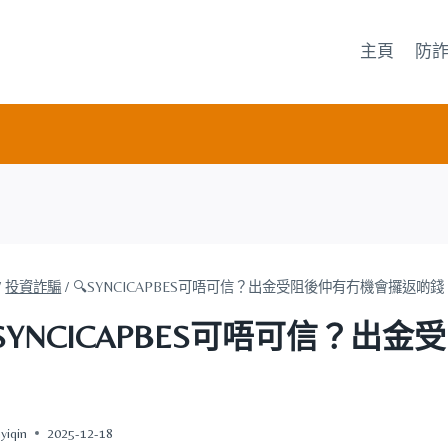
主頁
防
/
投資詐騙
/
🔍SYNCICAPBES可唔可信？出金受阻後仲有冇機會攞返啲錢
SYNCICAPBES可唔可信？
yiqin
2025-12-18