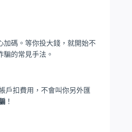
心加碼。等你投大錢，就開始不
詐騙的常見手法。
從帳戶扣費用，不會叫你另外匯
詐騙
！