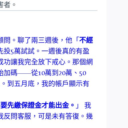
害者。
顧問。聊了兩三週後，他「
不經
先投5萬試試。一週後真的有盈
成功讓我完全放下戒心。那個網
碼——從10萬到20萬、50
錢。到五月底，我的帳戶顯示有
需要先繳保證金才能出金。
」 我
我反問客服，可是未有答復。幾
。