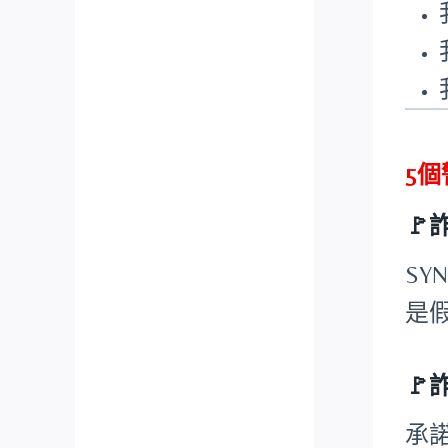
5

SY
是假

承