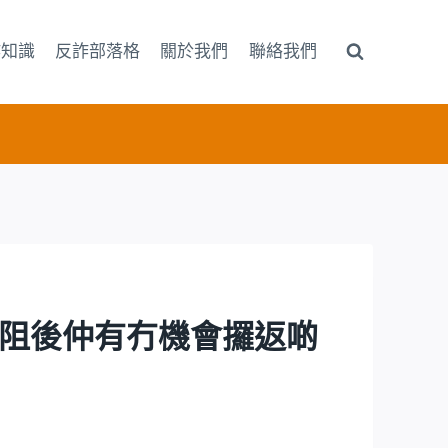
詐知識
反詐部落格
關於我們
聯絡我們
出金受阻後仲有冇機會攞返啲