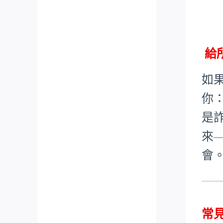
給
如
你
是
來
會
常見