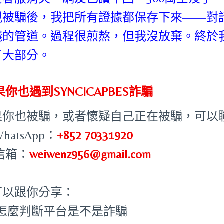
現被騙後，我把所有證據都保存下來——對
錢的管道。過程很煎熬，但我沒放棄。終於
了大部分。
你也遇到SYNCICAPBES詐騙
果你也被騙，或者懷疑自己正在被騙，可以
WhatsApp：
+852 70331920
 信箱：
weiwenz956@gmail.com
可以跟你分享：
怎麼判斷平台是不是詐騙