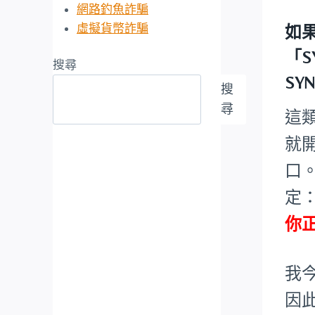
網路釣魚詐騙
虛擬貨幣詐騙
如
「S
搜尋
SY
搜
尋
這
就
口
定
你正
我
因