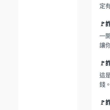
定

一
讓

這
錢
🚩