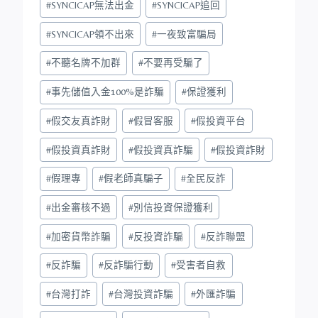
#
SYNCICAP無法出金
#
SYNCICAP追回
#
SYNCICAP領不出來
#
一夜致富騙局
#
不聽名牌不加群
#
不要再受騙了
#
事先儲值入金100%是詐騙
#
保證獲利
#
假交友真詐財
#
假冒客服
#
假投資平台
#
假投資真詐財
#
假投資真詐騙
#
假投資詐財
#
假理專
#
假老師真騙子
#
全民反詐
#
出金審核不過
#
別信投資保證獲利
#
加密貨幣詐騙
#
反投資詐騙
#
反詐聯盟
#
反詐騙
#
反詐騙行動
#
受害者自救
#
台灣打詐
#
台灣投資詐騙
#
外匯詐騙