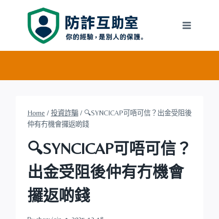
Skip
to
content
Home
/
投資詐騙
/
🔍SYNCICAP可唔可信？出金受阻後
仲有冇機會攞返啲錢
🔍SYNCICAP可唔可信？
出金受阻後仲有冇機會
攞返啲錢
By
chenyiqin
2025-12-18