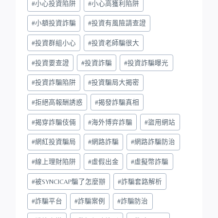
#
小心投資陷阱
#
小心高獲利陷阱
#
小額投資詐騙
#
投資有風險請查證
#
投資群組小心
#
投資老師騙很大
#
投資要查證
#
投資詐騙
#
投資詐騙曝光
#
投資詐騙陷阱
#
投資騙局大揭密
#
拒絕高報酬誘惑
#
揭發詐騙真相
#
揭穿詐騙伎倆
#
海外博弈詐騙
#
盜用網站
#
網紅投資騙局
#
網路詐騙
#
網路詐騙防治
#
線上理財陷阱
#
虛假出金
#
虛擬幣詐騙
#
被SYNCICAP騙了怎麼辦
#
詐騙套路解析
#
詐騙平台
#
詐騙案例
#
詐騙防治