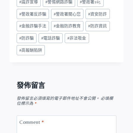
#
識詐宣導
#
警惕網路詐騙
#
警政署165
#
警政署反詐騙
#
警政署關心您
#
資安防詐
#
金融詐騙手法
#
金融防詐教育
#
防詐資訊
#
防詐騙
#
電話詐騙
#
非法吸金
#
高報酬陷阱
發佈留言
發佈留言必須填寫的電子郵件地址不會公開。
必填欄
位標示為
*
Comment
*