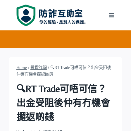
Skip
to
content
Home
/
投資詐騙
/
🔍RT Trade可唔可信？出金受阻後
仲有冇機會攞返啲錢
🔍RT Trade可唔可信？
出金受阻後仲有冇機會
攞返啲錢
By
chenyiqin
2025-12-18