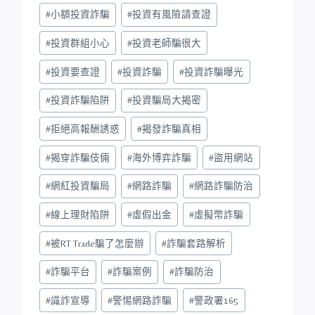
#
小額投資詐騙
#
投資有風險請查證
#
投資群組小心
#
投資老師騙很大
#
投資要查證
#
投資詐騙
#
投資詐騙曝光
#
投資詐騙陷阱
#
投資騙局大揭密
#
拒絕高報酬誘惑
#
揭發詐騙真相
#
揭穿詐騙伎倆
#
海外博弈詐騙
#
盜用網站
#
網紅投資騙局
#
網路詐騙
#
網路詐騙防治
#
線上理財陷阱
#
虛假出金
#
虛擬幣詐騙
#
被RT Trade騙了怎麼辦
#
詐騙套路解析
#
詐騙平台
#
詐騙案例
#
詐騙防治
#
識詐宣導
#
警惕網路詐騙
#
警政署165