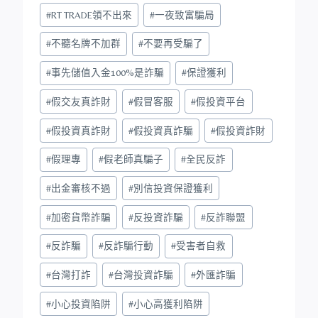
#
RT TRADE領不出來
#
一夜致富騙局
#
不聽名牌不加群
#
不要再受騙了
#
事先儲值入金100%是詐騙
#
保證獲利
#
假交友真詐財
#
假冒客服
#
假投資平台
#
假投資真詐財
#
假投資真詐騙
#
假投資詐財
#
假理專
#
假老師真騙子
#
全民反詐
#
出金審核不過
#
別信投資保證獲利
#
加密貨幣詐騙
#
反投資詐騙
#
反詐聯盟
#
反詐騙
#
反詐騙行動
#
受害者自救
#
台灣打詐
#
台灣投資詐騙
#
外匯詐騙
#
小心投資陷阱
#
小心高獲利陷阱