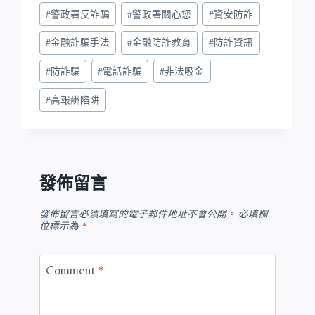
#
警政署反詐騙
#
警政署關心您
#
資安防詐
#
金融詐騙手法
#
金融防詐教育
#
防詐資訊
#
防詐騙
#
電話詐騙
#
非法吸金
#
高報酬陷阱
發佈留言
發佈留言必須填寫的電子郵件地址不會公開。
必填欄
位標示為
*
Comment
*