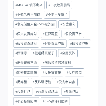
#
MGC AC領不出來
#
一夜致富騙局
#
不聽名牌不加群
#
不要再受騙了
#
事先儲值入金100%是詐騙
#
保證獲利
#
假交友真詐財
#
假冒客服
#
假投資平台
#
假投資真詐財
#
假投資真詐騙
#
假投資詐財
#
假理專
#
假老師真騙子
#
全民反詐
#
出金審核不過
#
別信投資保證獲利
#
加密貨幣詐騙
#
反投資詐騙
#
反詐聯盟
#
反詐騙
#
反詐騙行動
#
受害者自救
#
台灣打詐
#
台灣投資詐騙
#
外匯詐騙
#
小心投資陷阱
#
小心高獲利陷阱