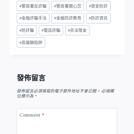
#
警政署反詐騙
#
警政署關心您
#
資安防詐
#
金融詐騙手法
#
金融防詐教育
#
防詐資訊
#
防詐騙
#
電話詐騙
#
非法吸金
#
高報酬陷阱
發佈留言
發佈留言必須填寫的電子郵件地址不會公開。
必填欄
位標示為
*
Comment
*