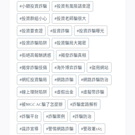
#
小額投資詐騙
#
投資有風險請查證
#
投資群組小心
#
投資老師騙很大
#
投資要查證
#
投資詐騙
#
投資詐騙曝光
#
投資詐騙陷阱
#
投資騙局大揭密
#
拒絕高報酬誘惑
#
揭發詐騙真相
#
揭穿詐騙伎倆
#
海外博弈詐騙
#
盜用網站
#
網紅投資騙局
#
網路詐騙
#
網路詐騙防治
#
線上理財陷阱
#
虛假出金
#
虛擬幣詐騙
#
被MGC AC騙了怎麼辦
#
詐騙套路解析
#
詐騙平台
#
詐騙案例
#
詐騙防治
#
識詐宣導
#
警惕網路詐騙
#
警政署165