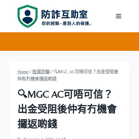
Skip
to
content
Home
/
投資詐騙
/
🔍MGC AC可唔可信？出金受阻後
仲有冇機會攞返啲錢
🔍MGC AC可唔可信？
出金受阻後仲有冇機會
攞返啲錢
By
chenyiqin
2025-12-18