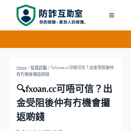
Skip
to
content
Home
/
投資詐騙
/
🔍fxoan.cc可唔可信？出金受阻後仲
有冇機會攞返啲錢
🔍fxoan.cc可唔可信？出
金受阻後仲有冇機會攞
返啲錢
By
chenyiqin
2025-12-18