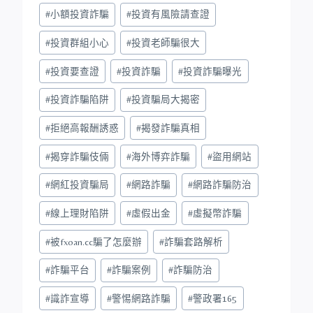
#
小額投資詐騙
#
投資有風險請查證
#
投資群組小心
#
投資老師騙很大
#
投資要查證
#
投資詐騙
#
投資詐騙曝光
#
投資詐騙陷阱
#
投資騙局大揭密
#
拒絕高報酬誘惑
#
揭發詐騙真相
#
揭穿詐騙伎倆
#
海外博弈詐騙
#
盜用網站
#
網紅投資騙局
#
網路詐騙
#
網路詐騙防治
#
線上理財陷阱
#
虛假出金
#
虛擬幣詐騙
#
被fxoan.cc騙了怎麼辦
#
詐騙套路解析
#
詐騙平台
#
詐騙案例
#
詐騙防治
#
識詐宣導
#
警惕網路詐騙
#
警政署165