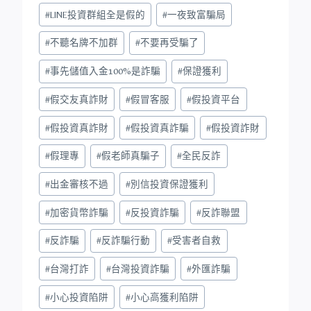
#
LINE投資群組全是假的
#
一夜致富騙局
#
不聽名牌不加群
#
不要再受騙了
#
事先儲值入金100%是詐騙
#
保證獲利
#
假交友真詐財
#
假冒客服
#
假投資平台
#
假投資真詐財
#
假投資真詐騙
#
假投資詐財
#
假理專
#
假老師真騙子
#
全民反詐
#
出金審核不過
#
別信投資保證獲利
#
加密貨幣詐騙
#
反投資詐騙
#
反詐聯盟
#
反詐騙
#
反詐騙行動
#
受害者自救
#
台灣打詐
#
台灣投資詐騙
#
外匯詐騙
#
小心投資陷阱
#
小心高獲利陷阱