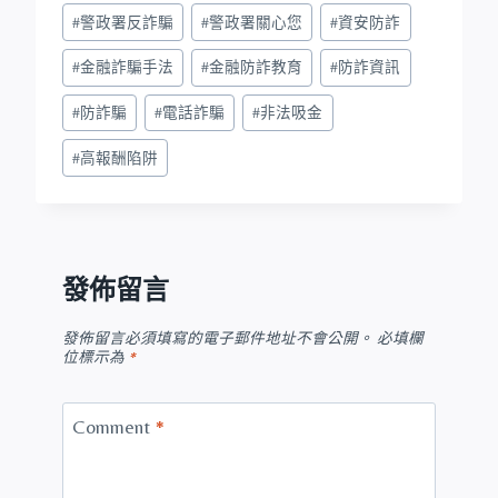
#
警政署反詐騙
#
警政署關心您
#
資安防詐
#
金融詐騙手法
#
金融防詐教育
#
防詐資訊
#
防詐騙
#
電話詐騙
#
非法吸金
#
高報酬陷阱
發佈留言
發佈留言必須填寫的電子郵件地址不會公開。
必填欄
位標示為
*
Comment
*