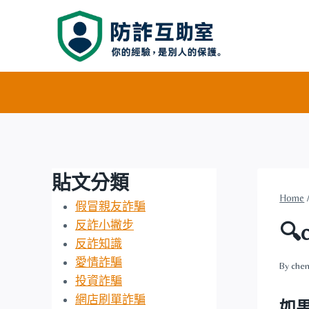
Skip
to
content
貼文分類
Home
假冒親友詐騙
反詐小撇步

反詐知識
愛情詐騙
By
chen
投資詐騙
網店刷單詐騙
如