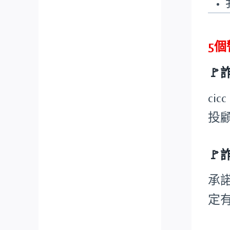
5

ci
投顧

承
定