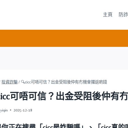
主頁
防
/
投資詐騙
/
🔍cicc可唔可信？出金受阻後仲有冇機會攞返啲錢
cicc可唔可信？出金受阻後仲
yiqin
2025-12-18
果你正在搜尋
「cicc是詐騙嗎」
、
「cicc真