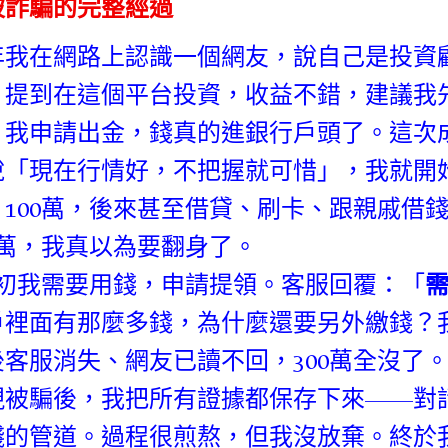
被詐騙的完整經過
年我在網路上認識一個網友，說自己是投資
」提到在這個平台投資，收益不錯，建議我
，我申請出金，錢真的進銀行戶頭了。這次
說「現在行情好，不把握就可惜」，我就開始加
、100萬，後來甚至借貸、刷卡、跟親戚借
00萬，我真以為要翻身了。
月初我需要用錢，申請提領。客服回覆：「
戶裡面有那麼多錢，為什麼還要另外繳錢？
後客服消失、網友已讀不回，300萬全沒了
現被騙後，我把所有證據都保存下來——對
錢的管道。過程很煎熬，但我沒放棄。終於