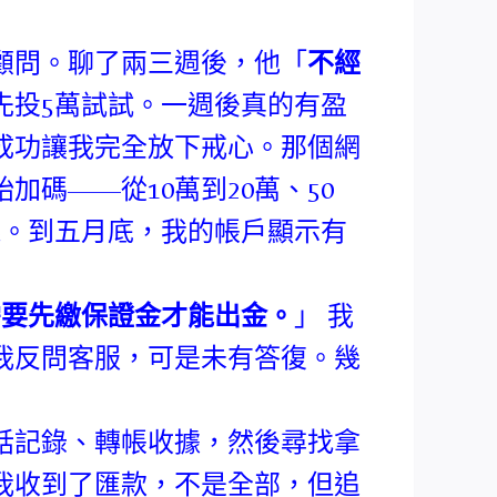
顧問。聊了兩三週後，他「
不經
先投5萬試試。一週後真的有盈
成功讓我完全放下戒心。那個網
碼——從10萬到20萬、50
錢。到五月底，我的帳戶顯示有
需要先繳保證金才能出金。
」 我
我反問客服，可是未有答復。幾
。
話記錄、轉帳收據，然後尋找拿
我收到了匯款，不是全部，但追