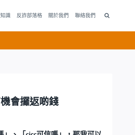
詐知識
反詐部落格
關於我們
聯絡我們
有冇機會攞返啲錢
的嗎」
、
「cicc可信嗎」
，那我可以