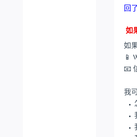
回
如
如
📱 
📧
我