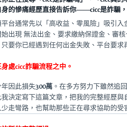
自身的慘痛經歷直接告訴你——
cicc是詐
類平台通常先以「高收益、零風險」吸引入
開始出現 無法出金、要求繳納保證金、審
。只要你已經遇到任何出金失敗、平台要求
：
身處cicc詐騙流程之中。
今年因此損失
300萬
。在多方努力下雖然追
此我決定寫下這篇文章，把我的完整經歷與
人少走彎路，也幫助那些正在尋求協助的受