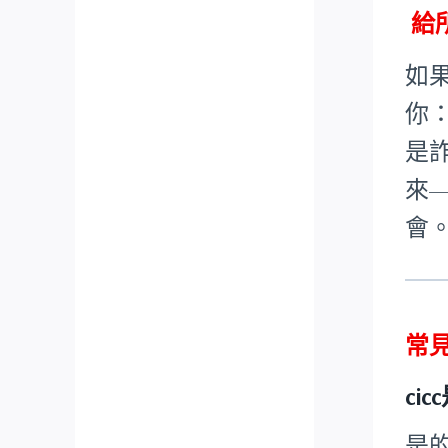
給
如
你
是
來
會
常見
ci
是