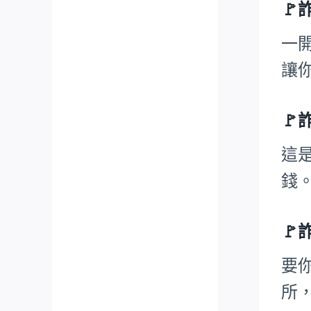

一
讓

這
錢
🚩
要
所