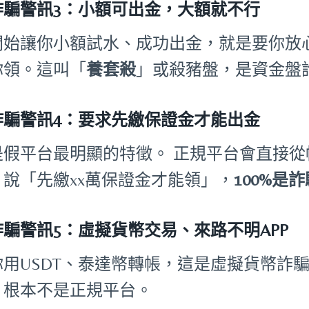
詐騙警訊3：小額可出金，大額就不行
開始讓你小額試水、成功出金，就是要你放
你領。這叫「
養套殺
」或殺豬盤，是資金盤
詐騙警訊4：要求先繳保證金才能出金
是假平台最明顯的特徵。 正規平台會直接
。說「先繳xx萬保證金才能領」，
100%是
詐騙警訊5：虛擬貨幣交易、來路不明APP
你用USDT、泰達幣轉帳，這是虛擬貨幣詐騙
，根本不是正規平台。