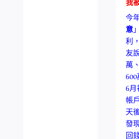
我
今
意
利
友
萬
6
6
帳
天
發
回