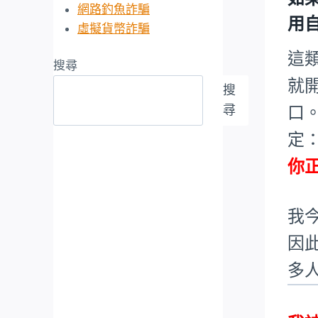
網路釣魚詐騙
用
虛擬貨幣詐騙
這
搜尋
就
搜
尋
口
定
你正
我
因
多