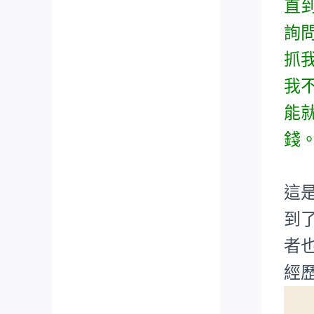
直
詢
抓
我
能
錢
這
到了
者也
經