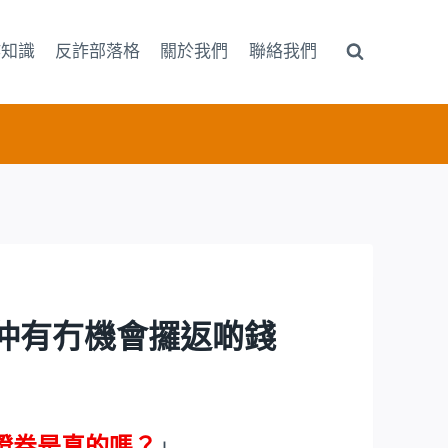
詐知識
反詐部落格
關於我們
聯絡我們
後仲有冇機會攞返啲錢
證券是真的嗎？
」