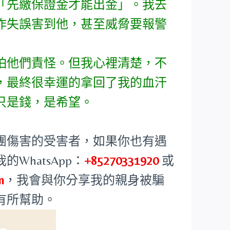
「先繳保證金才能出金」。我去
作失誤害到他，甚至威脅要報警
怕他們責怪。但我心裡清楚，不
，最終很幸運的拿回了我的血汗
只是錢，是希望。
團傷害的受害者，如果你也有遇
hatsApp：
+85270331920
或
m
，我會與你分享我的親身被騙
有所幫助。