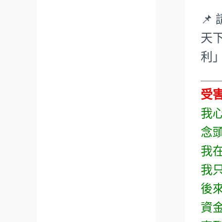
📌
天
利
___
受
我
念
我
我
後
資