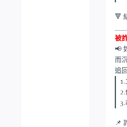
🔻
___
被

而
追
1
2
3
