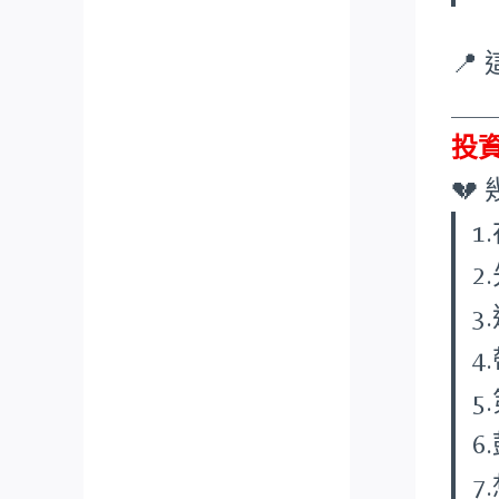

___
投

1
2
3
4
5
6
7