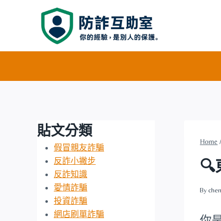
Skip
to
content
貼文分類
Home
假冒親友詐騙
反詐小撇步

反詐知識
愛情詐騙
By
chen
投資詐騙
網店刷單詐騙
你