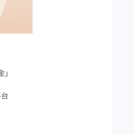
金」
平台