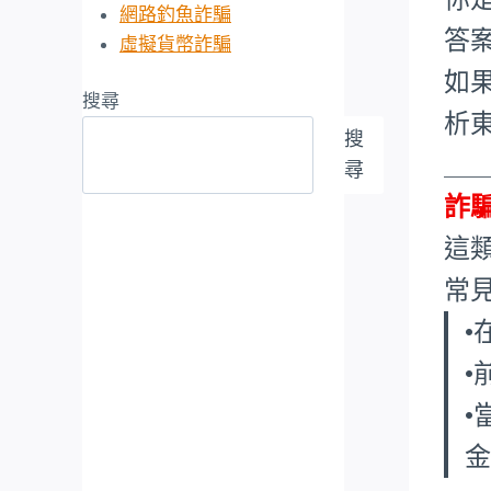
網路釣魚詐騙
答
虛擬貨幣詐騙
如
搜尋
析
搜
___
尋
詐
這
常
•
•
•