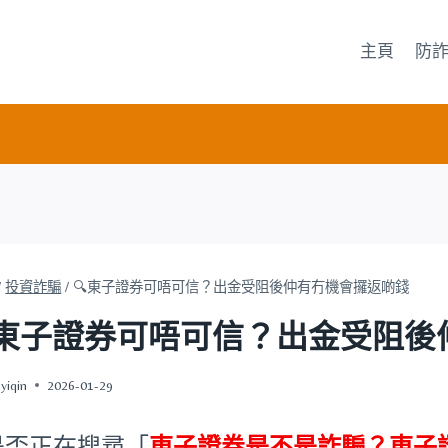
主頁
防
/
投資詐騙
/
🔍東子證券可唔可信？出金受阻後仲有冇機會攞返啲錢
東子證券可唔可信？出金受阻
yiqin
2026-01-29
是否正在搜尋「
東子證券是不是詐騙？
東子