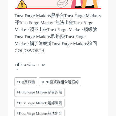
Trust Forge Markets黑平台Trust Forge Markets
評Trust Forge Markets無法出金Trust Forge
Markets領不出來Trust Forge Markets鎖帳號
Trust Forge Markets跑路|被Trust Forge
Markets騙了怎麼辦Trust Forge Markets追回
GOLDSWORTH
Post Views:
20
Post
#
165反詐騙
#
LINE投資群組全是假的
Tags:
#
Trust Forge Markets是真的嗎
#
Trust Forge Markets是詐騙嗎
#
Trust Forge Markets無法出金