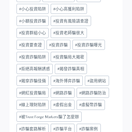
#
小心投資陷阱
#
小心高獲利陷阱
#
小額投資詐騙
#
投資有風險請查證
#
投資群組小心
#
投資老師騙很大
#
投資要查證
#
投資詐騙
#
投資詐騙曝光
#
投資詐騙陷阱
#
投資騙局大揭密
#
拒絕高報酬誘惑
#
揭發詐騙真相
#
揭穿詐騙伎倆
#
海外博弈詐騙
#
盜用網站
#
網紅投資騙局
#
網路詐騙
#
網路詐騙防治
#
線上理財陷阱
#
虛假出金
#
虛擬幣詐騙
#
被Trust Forge Markets騙了怎麼辦
#
詐騙套路解析
#
詐騙平台
#
詐騙案例