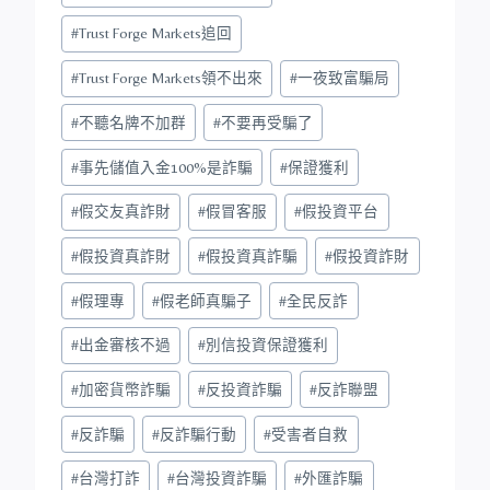
#
Trust Forge Markets追回
#
Trust Forge Markets領不出來
#
一夜致富騙局
#
不聽名牌不加群
#
不要再受騙了
#
事先儲值入金100%是詐騙
#
保證獲利
#
假交友真詐財
#
假冒客服
#
假投資平台
#
假投資真詐財
#
假投資真詐騙
#
假投資詐財
#
假理專
#
假老師真騙子
#
全民反詐
#
出金審核不過
#
別信投資保證獲利
#
加密貨幣詐騙
#
反投資詐騙
#
反詐聯盟
#
反詐騙
#
反詐騙行動
#
受害者自救
#
台灣打詐
#
台灣投資詐騙
#
外匯詐騙