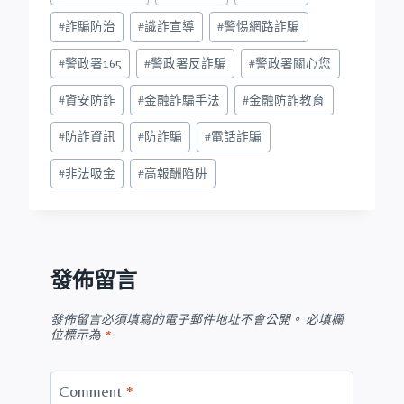
#
詐騙防治
#
識詐宣導
#
警惕網路詐騙
#
警政署165
#
警政署反詐騙
#
警政署關心您
#
資安防詐
#
金融詐騙手法
#
金融防詐教育
#
防詐資訊
#
防詐騙
#
電話詐騙
#
非法吸金
#
高報酬陷阱
發佈留言
發佈留言必須填寫的電子郵件地址不會公開。
必填欄
位標示為
*
Comment
*