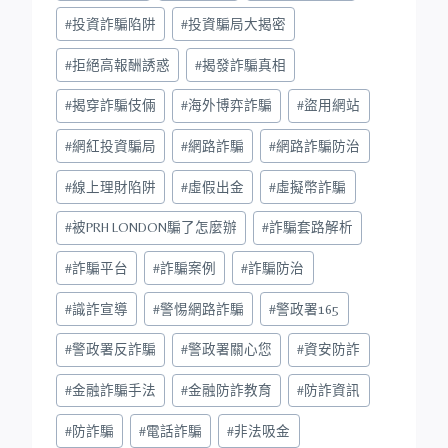
#
投資詐騙陷阱
#
投資騙局大揭密
#
拒絕高報酬誘惑
#
揭發詐騙真相
#
揭穿詐騙伎倆
#
海外博弈詐騙
#
盜用網站
#
網紅投資騙局
#
網路詐騙
#
網路詐騙防治
#
線上理財陷阱
#
虛假出金
#
虛擬幣詐騙
#
被PRH LONDON騙了怎麼辦
#
詐騙套路解析
#
詐騙平台
#
詐騙案例
#
詐騙防治
#
識詐宣導
#
警惕網路詐騙
#
警政署165
#
警政署反詐騙
#
警政署關心您
#
資安防詐
#
金融詐騙手法
#
金融防詐教育
#
防詐資訊
#
防詐騙
#
電話詐騙
#
非法吸金