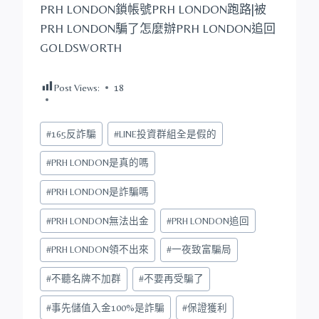
PRH LONDON鎖帳號PRH LONDON跑路|被
PRH LONDON騙了怎麼辦PRH LONDON追回
GOLDSWORTH
Post Views:
18
Post
#
165反詐騙
#
LINE投資群組全是假的
Tags:
#
PRH LONDON是真的嗎
#
PRH LONDON是詐騙嗎
#
PRH LONDON無法出金
#
PRH LONDON追回
#
PRH LONDON領不出來
#
一夜致富騙局
#
不聽名牌不加群
#
不要再受騙了
#
事先儲值入金100%是詐騙
#
保證獲利