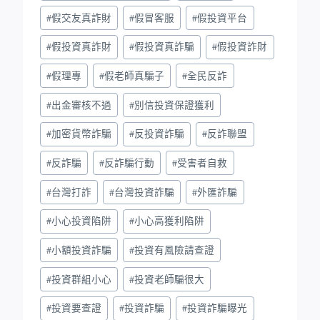
#
假交友真詐財
#
假冒客服
#
假投資平台
#
假投資真詐財
#
假投資真詐騙
#
假投資詐財
#
假理專
#
假老師真騙子
#
全民反詐
#
出金審核不過
#
別信投資保證獲利
#
加密貨幣詐騙
#
反投資詐騙
#
反詐聯盟
#
反詐騙
#
反詐騙行動
#
受害者自救
#
台灣打詐
#
台灣投資詐騙
#
外匯詐騙
#
小心投資陷阱
#
小心高獲利陷阱
#
小額投資詐騙
#
投資有風險請查證
#
投資群組小心
#
投資老師騙很大
#
投資要查證
#
投資詐騙
#
投資詐騙曝光