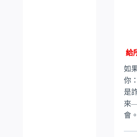
給
如
你
是
來
會