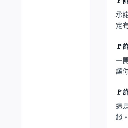

承
定

一
讓

這
錢