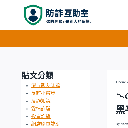
Skip
to
content
貼文分類
Home
假冒親友詐騙
反詐小撇步

反詐知識
黑
愛情詐騙
投資詐騙
網店刷單詐騙
By
chen