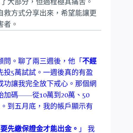
回了大部分，但過程極其痛苦。
自救方式分享出來，希望能讓更
害者。
顧問。聊了兩三週後，他「
不經
先投5萬試試。一週後真的有盈
成功讓我完全放下戒心。那個網
碼——從10萬到20萬、50
錢。到五月底，我的帳戶顯示有
需要先繳保證金才能出金。
」 我