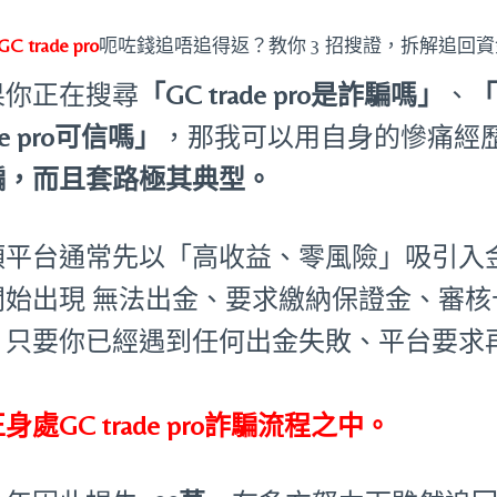
GC trade pro
呃咗錢追唔追得返？教你 3 招搜證，拆解追回
果你正在搜尋
「GC trade pro是詐騙嗎」
、
「
ade pro可信嗎」
，那我可以用自身的慘痛經
騙，而且套路極其典型。
類平台通常先以「高收益、零風險」吸引入
開始出現 無法出金、要求繳納保證金、審
。只要你已經遇到任何出金失敗、平台要求
：
身處GC trade pro詐騙流程之中。