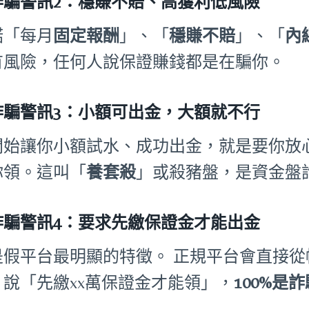
詐騙警訊2：穩賺不賠、高獲利低風險
諾「每月
固定報酬
」、「
穩賺不賠
」、「
內
有風險，任何人說保證賺錢都是在騙你。
詐騙警訊3：小額可出金，大額就不行
開始讓你小額試水、成功出金，就是要你放
你領。這叫「
養套殺
」或殺豬盤，是資金盤
詐騙警訊4：要求先繳保證金才能出金
是假平台最明顯的特徵。 正規平台會直接
。說「先繳xx萬保證金才能領」，
100%是