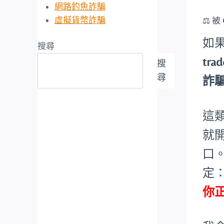
網路釣魚詐騙
虛擬貨幣詐騙
⚖️ 被
如
搜尋
tr
搜
尋
詐
這
就
口
定
你正