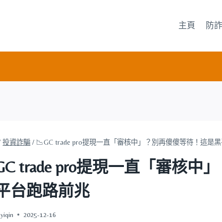
主頁
防
/
投資詐騙
/
📉GC trade pro提現一直「審核中」？別再傻傻等待！這
GC trade pro提現一直「審
平台跑路前兆
yiqin
2025-12-16