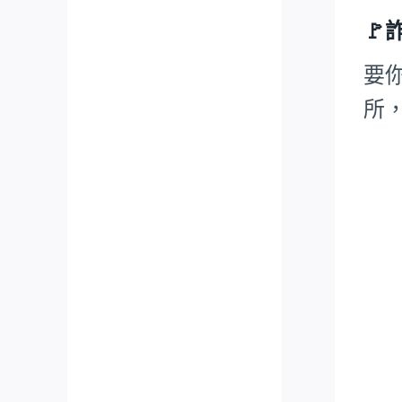
🚩
要
所