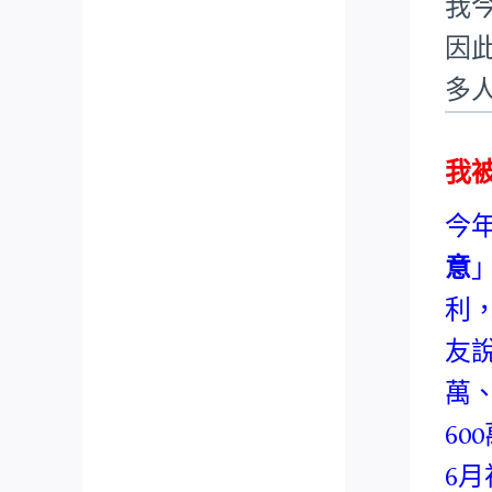
我
因
多
我
今
意
利
友
萬
6
6