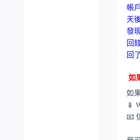
帳
天
發
回
回
如果
如
📱 
📧