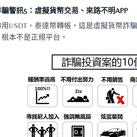
詐騙警訊5：虛擬貨幣交易、來路不明APP
你用USDT、泰達幣轉帳，這是虛擬貨幣詐騙
，根本不是正規平台。