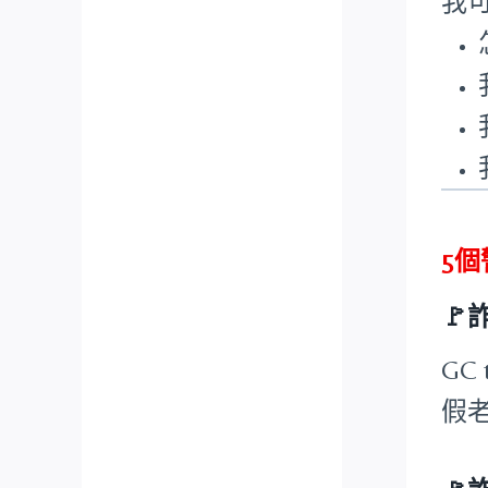
我
5

GC
假老