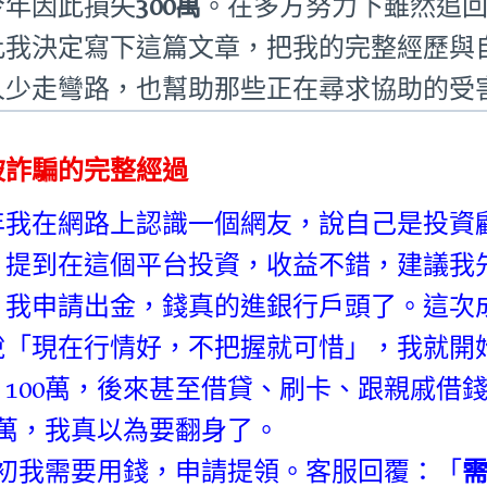
今年因此損失
300萬
。在多方努力下雖然追
此我決定寫下這篇文章，把我的完整經歷與
人少走彎路，也幫助那些正在尋求協助的受
被詐騙的完整經過
年我在網路上認識一個網友，說自己是投資
」提到在這個平台投資，收益不錯，建議我
，我申請出金，錢真的進銀行戶頭了。這次
說「現在行情好，不把握就可惜」，我就開始加
、100萬，後來甚至借貸、刷卡、跟親戚借
00萬，我真以為要翻身了。
月初我需要用錢，申請提領。客服回覆：「