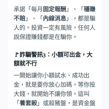
承諾「每月
固定報酬
」、「
穩賺
不賠
」、「
內線消息
」，都是騙
人的。投資一定有風險，任何人
說保證賺錢都是在騙你。
🚩詐騙警訊3：小額可出金，大
額就不行
一開始讓你小額試水、成功出
金，就是要你放心加碼。等你投
大錢，就開始不讓你領。這叫
「
養套殺
」或殺豬盤，是資金盤