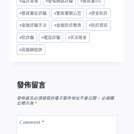
#
識詐宣導
#
警惕網路詐騙
#
警政署165
#
警政署反詐騙
#
警政署關心您
#
資安防詐
#
金融詐騙手法
#
金融防詐教育
#
防詐資訊
#
防詐騙
#
電話詐騙
#
非法吸金
#
高報酬陷阱
發佈留言
發佈留言必須填寫的電子郵件地址不會公開。
必填欄
位標示為
*
Comment
*