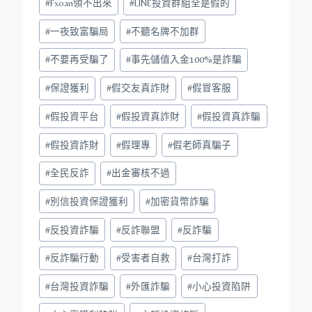
#
Fxoan領不出來
#
LINE投資群組全是假的
#
一夜致富騙局
#
不聽名牌不加群
#
不要再受騙了
#
事先儲值入金100%是詐騙
#
保證獲利
#
假交友真詐財
#
假冒客服
#
假投資平台
#
假投資真詐財
#
假投資真詐騙
#
假投資詐財
#
假理專
#
假老師真騙子
#
全民反詐
#
出金審核不過
#
別信投資保證獲利
#
加密貨幣詐騙
#
反投資詐騙
#
反詐聯盟
#
反詐騙
#
反詐騙行動
#
受害者自救
#
台灣打詐
#
台灣投資詐騙
#
外匯詐騙
#
小心投資陷阱