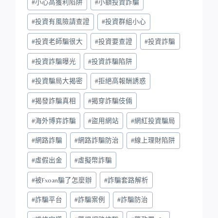
#
小心高獲利陷阱
#
小額投資詐騙
#
投資有風險請查證
#
投資群組小心
#
投資老師騙很大
#
投資要查證
#
投資詐騙
#
投資詐騙曝光
#
投資詐騙陷阱
#
投資騙局大揭密
#
拒絕高報酬誘惑
#
揭發詐騙真相
#
揭穿詐騙伎倆
#
海外博弈詐騙
#
盜用網站
#
網紅投資騙局
#
網路詐騙
#
網路詐騙防治
#
線上理財陷阱
#
虛假出金
#
虛擬幣詐騙
#
被Fxoan騙了怎麼辦
#
詐騙套路解析
#
詐騙平台
#
詐騙案例
#
詐騙防治