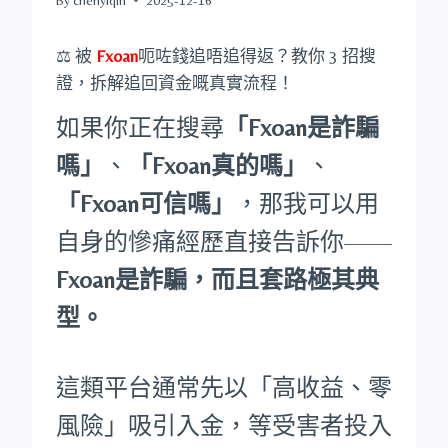
⚖️ 被
Fxoan
呃咗錢追唔追得返？教你 3 招搜
證，拆解追回資金嘅真實流程！
如果你正在搜尋
「Fxoan是詐騙
嗎」
、
「Fxoan真的嗎」
、
「Fxoan可信嗎」
，那我可以用
自身的慘痛經歷直接告訴你——
Fxoan是詐騙，而且套路極其典
型。
這類平台通常先以「高收益、零
風險」吸引入金，等受害者投入