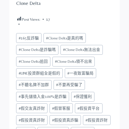
Clone Delta
Post Views:
17
Post
#
165反詐騙
#
Clone Delta是真的嗎
Tags:
#
Clone Delta是詐騙嗎
#
Clone Delta無法出金
#
Clone Delta追回
#
Clone Delta領不出來
#
LINE投資群組全是假的
#
一夜致富騙局
#
不聽名牌不加群
#
不要再受騙了
#
事先儲值入金100%是詐騙
#
保證獲利
#
假交友真詐財
#
假冒客服
#
假投資平台
#
假投資真詐財
#
假投資真詐騙
#
假投資詐財