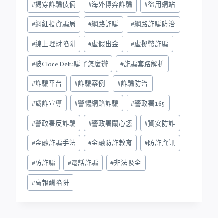
#
揭穿詐騙伎倆
#
海外博弈詐騙
#
盜用網站
#
網紅投資騙局
#
網路詐騙
#
網路詐騙防治
#
線上理財陷阱
#
虛假出金
#
虛擬幣詐騙
#
被Clone Delta騙了怎麼辦
#
詐騙套路解析
#
詐騙平台
#
詐騙案例
#
詐騙防治
#
識詐宣導
#
警惕網路詐騙
#
警政署165
#
警政署反詐騙
#
警政署關心您
#
資安防詐
#
金融詐騙手法
#
金融防詐教育
#
防詐資訊
#
防詐騙
#
電話詐騙
#
非法吸金
#
高報酬陷阱