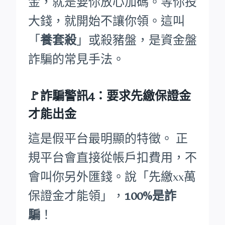
金，就是要你放心加碼。等你投
大錢，就開始不讓你領。這叫
「
養套殺
」或殺豬盤，是資金盤
詐騙的常見手法。
🚩詐騙警訊4：要求先繳保證金
才能出金
這是假平台最明顯的特徵。 正
規平台會直接從帳戶扣費用，不
會叫你另外匯錢。說「先繳xx萬
保證金才能領」，
100%是詐
騙
！