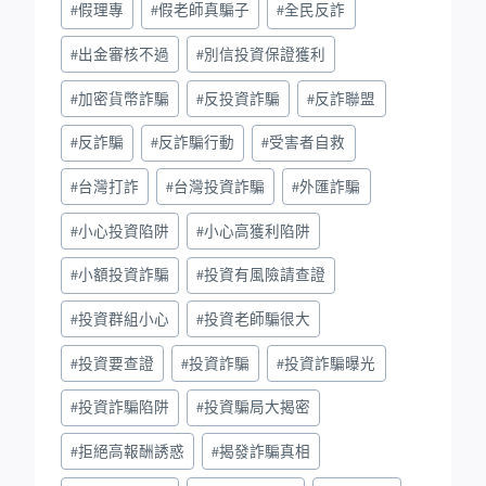
#
假理專
#
假老師真騙子
#
全民反詐
#
出金審核不過
#
別信投資保證獲利
#
加密貨幣詐騙
#
反投資詐騙
#
反詐聯盟
#
反詐騙
#
反詐騙行動
#
受害者自救
#
台灣打詐
#
台灣投資詐騙
#
外匯詐騙
#
小心投資陷阱
#
小心高獲利陷阱
#
小額投資詐騙
#
投資有風險請查證
#
投資群組小心
#
投資老師騙很大
#
投資要查證
#
投資詐騙
#
投資詐騙曝光
#
投資詐騙陷阱
#
投資騙局大揭密
#
拒絕高報酬誘惑
#
揭發詐騙真相