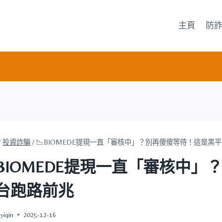
主頁
防
/
投資詐騙
/
📉BIOMEDE提現一直「審核中」？別再傻傻等待！這是黑
BIOMEDE提現一直「審核中
台跑路前兆
yiqin
2025-12-16