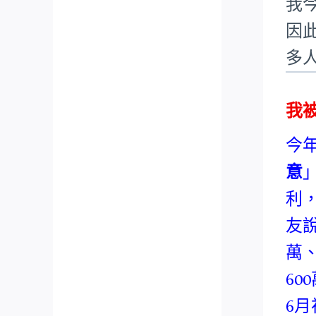
我
因
多
我
今
意
利
友
萬
6
6