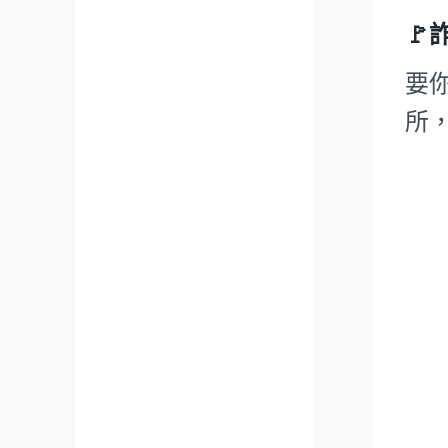
🚩
要
所