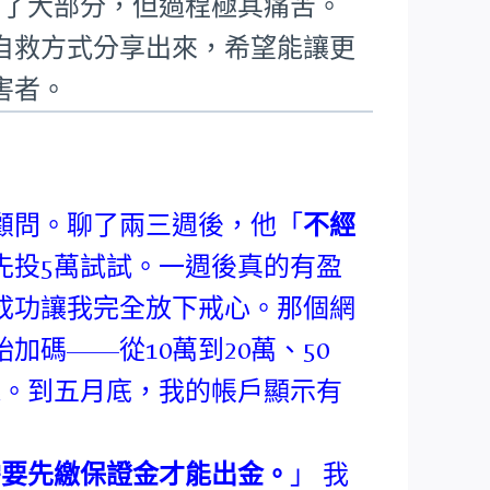
回了大部分，但過程極其痛苦。
自救方式分享出來，希望能讓更
害者。
顧問。聊了兩三週後，他「
不經
先投5萬試試。一週後真的有盈
成功讓我完全放下戒心。那個網
碼——從10萬到20萬、50
錢。到五月底，我的帳戶顯示有
需要先繳保證金才能出金。
」 我