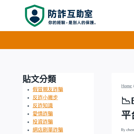
Skip
to
content
貼文分類
Home
假冒親友詐騙
反詐小撇步

反詐知識
平
愛情詐騙
投資詐騙
網店刷單詐騙
By
chen