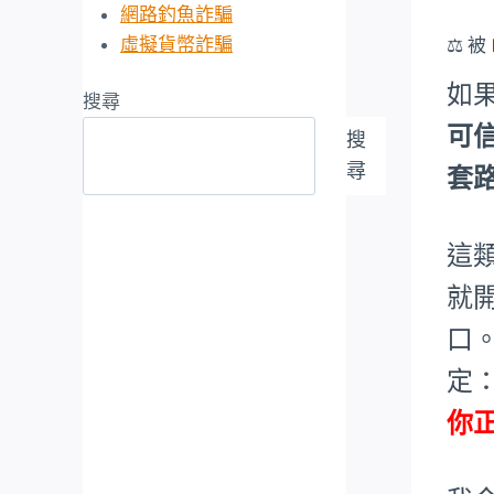
網路釣魚詐騙
虛擬貨幣詐騙
⚖️ 被
如
搜尋
可
搜
尋
套
這
就
口
定
你正