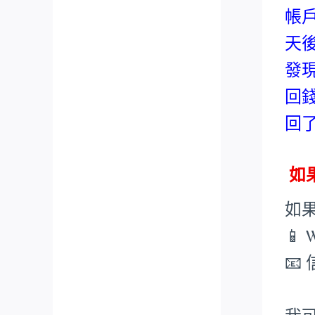
帳
天
發
回
回
如
如
📱 
📧