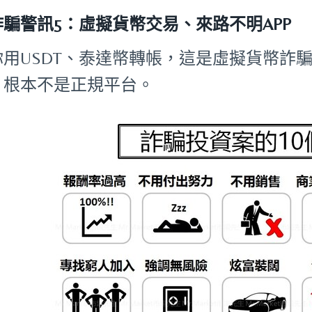
詐騙警訊5：虛擬貨幣交易、來路不明APP
你用USDT、泰達幣轉帳，這是虛擬貨幣詐騙
，根本不是正規平台。