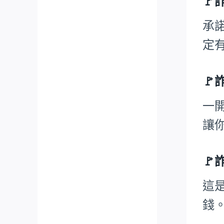

承
定

一
讓

這
錢