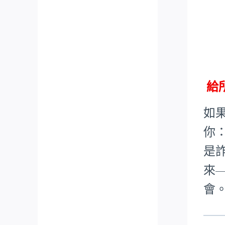
給
如
你
是
來
會