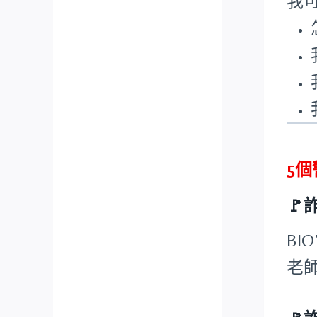
我
5

BI
老師