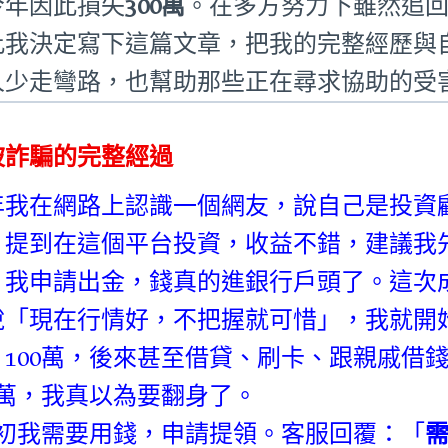
今年因此損失
300萬
。在多方努力下雖然追
此我決定寫下這篇文章，把我的完整經歷與
人少走彎路，也幫助那些正在尋求協助的受
被詐騙的完整經過
年我在網路上認識一個網友，說自己是投資
」提到在這個平台投資，收益不錯，建議我
，我申請出金，錢真的進銀行戶頭了。這次
說「現在行情好，不把握就可惜」，我就開始加
、100萬，後來甚至借貸、刷卡、跟親戚借
00萬，我真以為要翻身了。
月初我需要用錢，申請提領。客服回覆：「