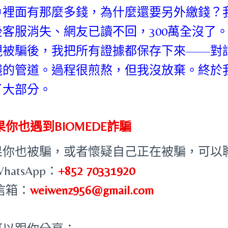
戶裡面有那麼多錢，為什麼還要另外繳錢？
後客服消失、網友已讀不回，300萬全沒了
現被騙後，我把所有證據都保存下來——對
錢的管道。過程很煎熬，但我沒放棄。終於
了大部分。
果你也遇到BIOMEDE詐騙
果你也被騙，或者懷疑自己正在被騙，可以
WhatsApp：
+852 70331920
 信箱：
weiwenz956@gmail.com