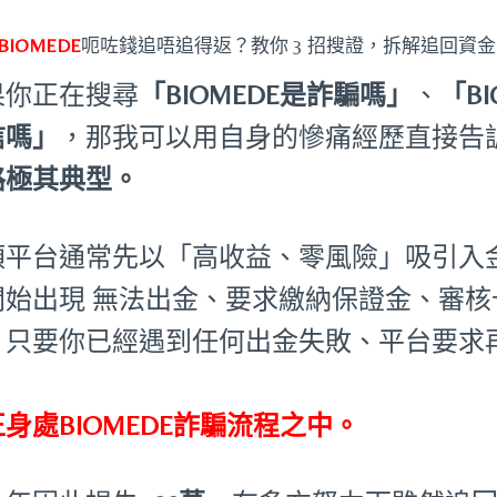
BIOMEDE
呃咗錢追唔追得返？教你 3 招搜證，拆解追回資
果你正在搜尋
「BIOMEDE是詐騙嗎」
、
「B
信嗎」
，那我可以用自身的慘痛經歷直接告
路極其典型。
類平台通常先以「高收益、零風險」吸引入
開始出現 無法出金、要求繳納保證金、審
。只要你已經遇到任何出金失敗、平台要求
：
身處BIOMEDE詐騙流程之中。