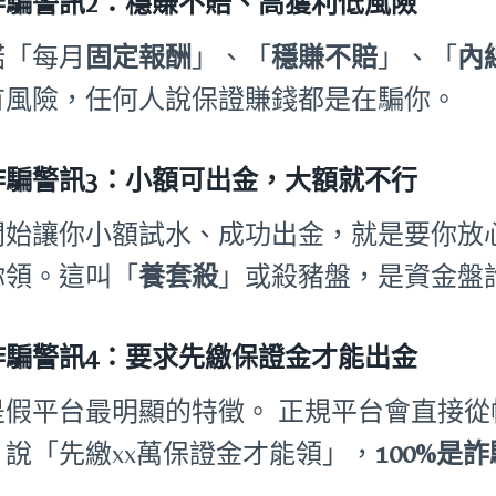
詐騙警訊2：穩賺不賠、高獲利低風險
諾「每月
固定報酬
」、「
穩賺不賠
」、「
內
有風險，任何人說保證賺錢都是在騙你。
詐騙警訊3：小額可出金，大額就不行
開始讓你小額試水、成功出金，就是要你放
你領。這叫「
養套殺
」或殺豬盤，是資金盤
詐騙警訊4：要求先繳保證金才能出金
是假平台最明顯的特徵。 正規平台會直接
。說「先繳xx萬保證金才能領」，
100%是