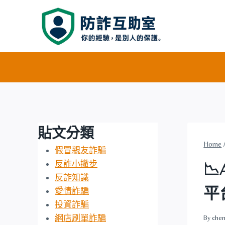
Skip
to
content
貼文分類
Home
假冒親友詐騙
反詐小撇步

反詐知識
平
愛情詐騙
投資詐騙
網店刷單詐騙
By
chen