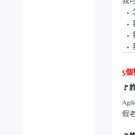
我
5

Ag
假老