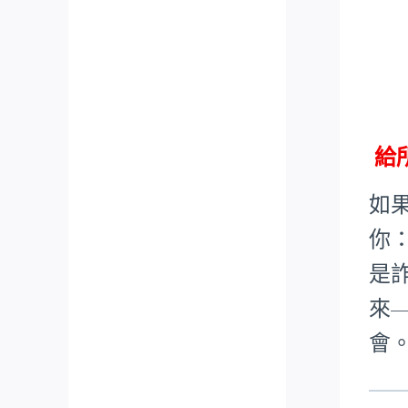
給
如
你
是
來
會