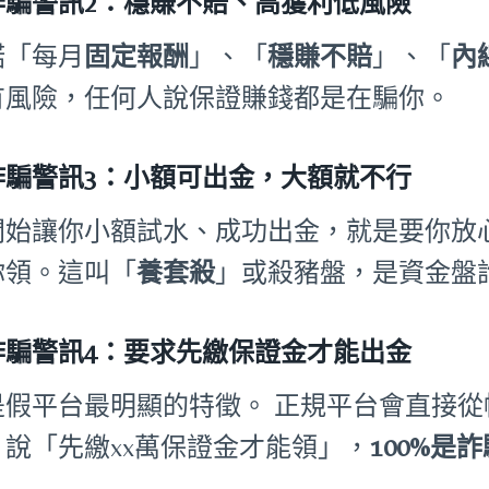
詐騙警訊2：穩賺不賠、高獲利低風險
諾「每月
固定報酬
」、「
穩賺不賠
」、「
內
有風險，任何人說保證賺錢都是在騙你。
詐騙警訊3：小額可出金，大額就不行
開始讓你小額試水、成功出金，就是要你放
你領。這叫「
養套殺
」或殺豬盤，是資金盤
詐騙警訊4：要求先繳保證金才能出金
是假平台最明顯的特徵。 正規平台會直接
。說「先繳xx萬保證金才能領」，
100%是