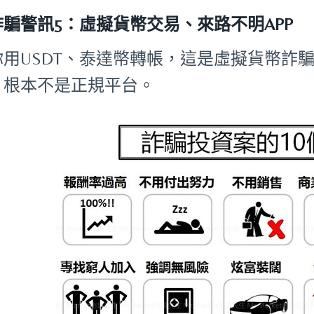
詐騙警訊5：虛擬貨幣交易、來路不明APP
你用USDT、泰達幣轉帳，這是虛擬貨幣詐騙
，根本不是正規平台。