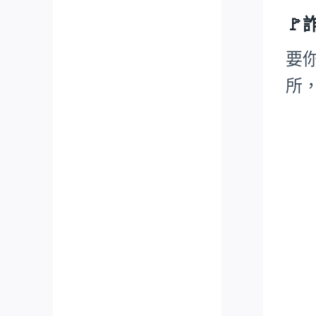
🚩
要
所