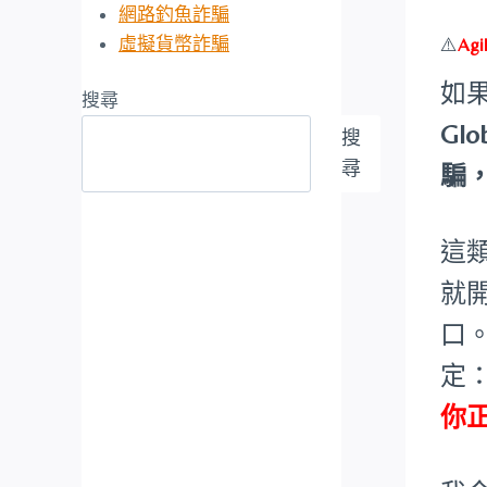
網路釣魚詐騙
虛擬貨幣詐騙
⚠️
Agi
如
搜尋
Gl
搜
尋
騙
這
就
口
定
你正