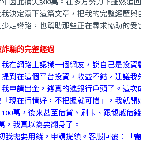
今年因此損失
300萬
。在多方努力下雖然追
此我決定寫下這篇文章，把我的完整經歷與
人少走彎路，也幫助那些正在尋求協助的受
被詐騙的完整經過
年我在網路上認識一個網友，說自己是投資
」提到在這個平台投資，收益不錯，建議我
，我申請出金，錢真的進銀行戶頭了。這次
說「現在行情好，不把握就可惜」，我就開始加
、100萬，後來甚至借貸、刷卡、跟親戚借
00萬，我真以為要翻身了。
月初我需要用錢，申請提領。客服回覆：「