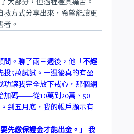
回了大部分，但過程極其痛苦。
自救方式分享出來，希望能讓更
害者。
顧問。聊了兩三週後，他「
不經
先投5萬試試。一週後真的有盈
成功讓我完全放下戒心。那個網
碼——從10萬到20萬、50
錢。到五月底，我的帳戶顯示有
需要先繳保證金才能出金。
」 我