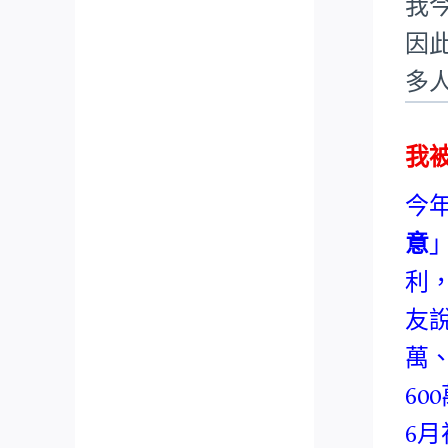
我
因
多
我
今
意
利
友
萬
6
6