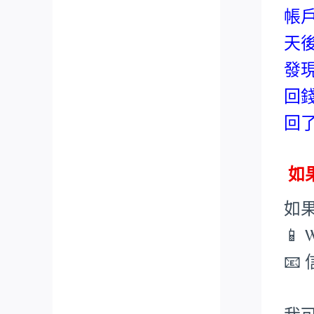
帳
天
發
回
回
如果
如
📱 
📧