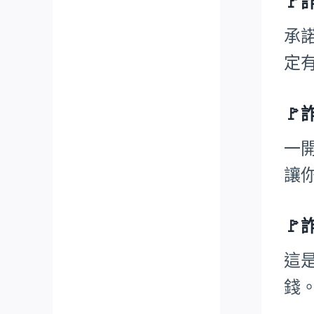

承
定

一
讓

這
錢