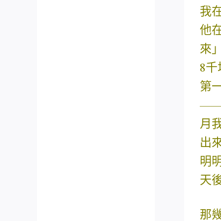
我
他
來
8
第
—
月
出
明
天
那