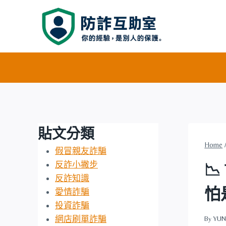
Skip
to
content
貼文分類
Home
假冒親友詐騙
反詐小撇步

反詐知識
怕
愛情詐騙
投資詐騙
網店刷單詐騙
By
YUN