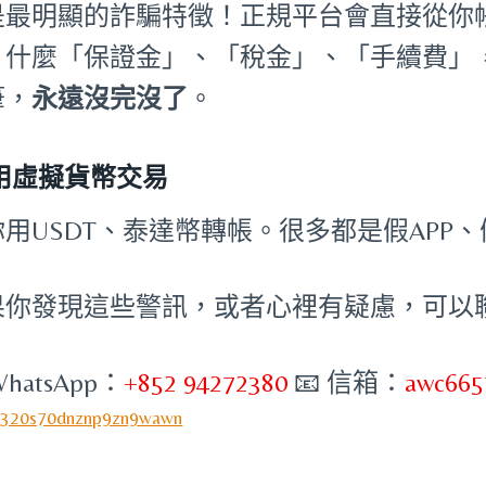
是最明顯的詐騙特徵！正規平台會直接從你
。什麼「保證金」、「稅金」、「手續費」
筆，
永遠沒完沒了
。
 用虛擬貨幣交易
你用USDT、泰達幣轉帳。很多都是假APP
果你發現這些警訊，或者心裡有疑慮，可以
WhatsApp：
+852 94272380
📧 信箱：
awc665