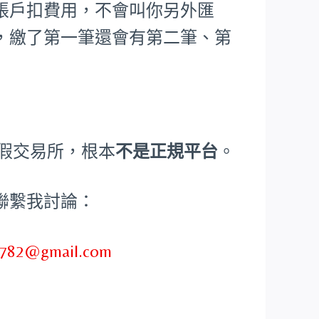
帳戶扣費用，不會叫你另外匯
，繳了第一筆還會有第二筆、第
、假交易所，根本
不是正規平台
。
聯繫我討論：
782@gmail.com