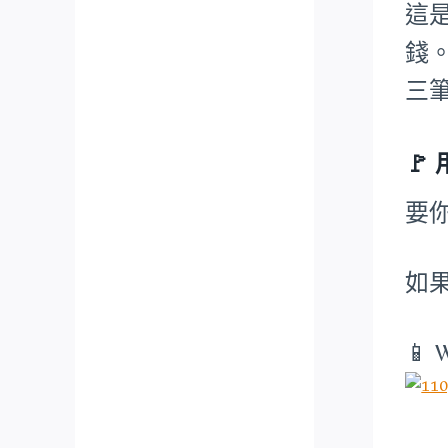
這
錢
三
🚩
要
如
📱 