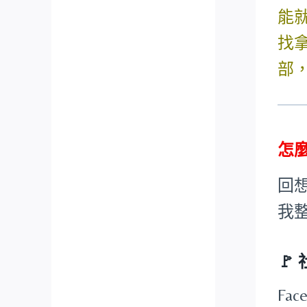
能
找
部
怎
回
我
🚩
Fa