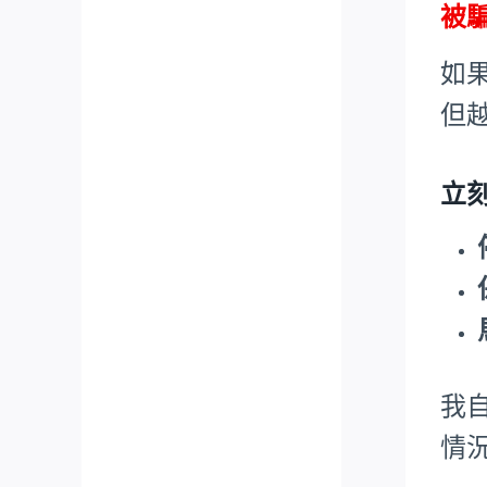
被
如
但
立
我
情