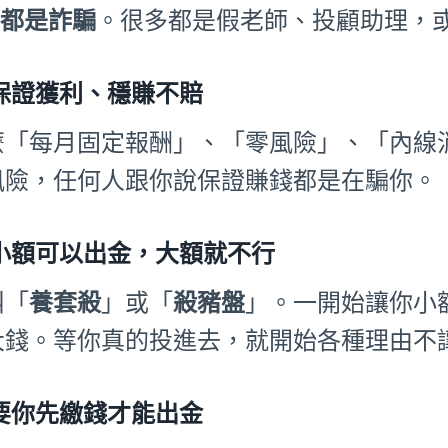
%都是詐騙
。很多都是假老師、投顧助理，或
保證獲利、穩賺不賠
麼「每月固定報酬」、「零風險」、「內線
風險，任何人跟你說保證賺錢都是在騙你。
小額可以出金，大額就不行
叫「
養套殺
」或「
殺豬盤
」。一開始讓你小
大錢。等你真的投進去，就開始各種理由不
要你先繳錢才能出金