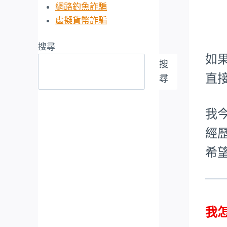
網路釣魚詐騙
虛擬貨幣詐騙
搜尋
如
搜
直
尋
我
經
希
我