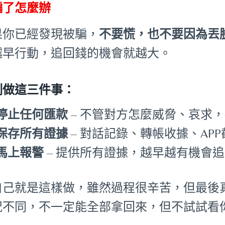
騙了怎麼辦
果你已經發現被騙，
不要慌，也不要因為丟
越早行動，追回錢的機會就越大。
刻做這三件事：
停止任何匯款
– 不管對方怎麼威脅、哀求
保存所有證據
– 對話記錄、轉帳收據、AP
馬上報警
– 提供所有證據，越早越有機會
自己就是這樣做，雖然過程很辛苦，但最後
況不同，不一定能全部拿回來，但不試試看