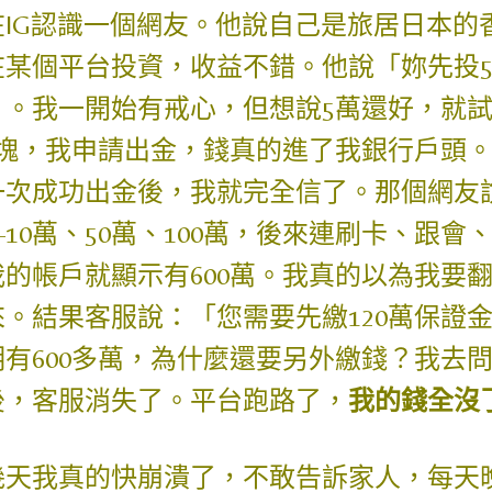
在IG認識一個網友。他說自己是旅居日本的
在某個平台投資，收益不錯。他說「妳先投
」。我一開始有戒心，但想說5萬還好，就
千塊，我申請出金，錢真的進了我銀行戶頭
一次成功出金後，我就完全信了。那個網友
—10萬、50萬、100萬，後來連刷卡、跟
我的帳戶就顯示有600萬。我真的以為我要
來。結果客服說：「您需要先繳120萬保證
明有600多萬，為什麼還要另外繳錢？我去
後，客服消失了。平台跑路了，
我的錢全沒
幾天我真的快崩潰了，不敢告訴家人，每天