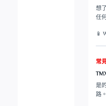
想
任
📱 
常
TM
是
路