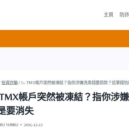
主頁
防
/
投資詐騙
/
📉 TMX帳戶突然被凍結？指你涉嫌洗黑錢要罰款？這筆錢
 TMX帳戶突然被凍結？指你
是要消失
RU YUNRU
2025-12-17