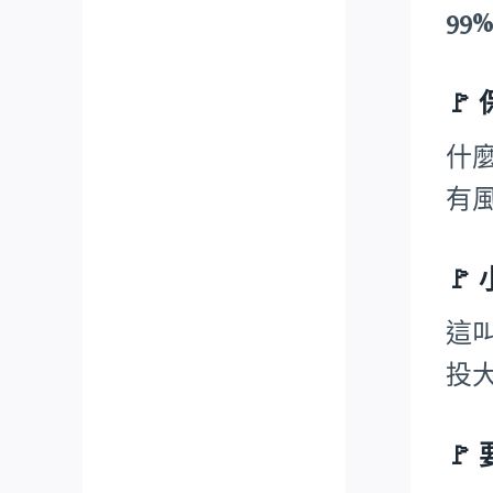
99
🚩
什
有
🚩
這
投
🚩