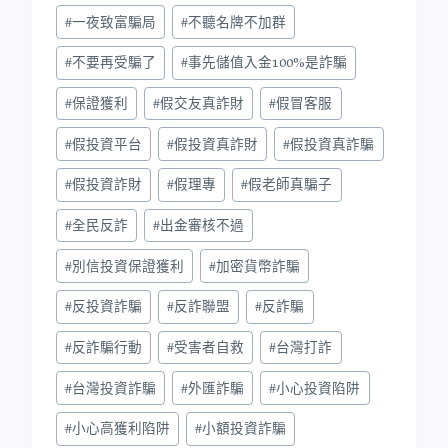
#
一夜致富騙局
#
不聽名牌不加群
#
不要再受騙了
#
事先儲值入金100%是詐騙
#
保證獲利
#
假交友真詐財
#
假冒客服
#
假投資平台
#
假投資真詐財
#
假投資真詐騙
#
假投資詐財
#
假理專
#
假老師真騙子
#
全民反詐
#
出金審核不過
#
別信投資保證獲利
#
加密貨幣詐騙
#
反投資詐騙
#
反詐聯盟
#
反詐騙
#
反詐騙行動
#
受害者自救
#
台灣打詐
#
台灣投資詐騙
#
外匯詐騙
#
小心投資陷阱
#
小心高獲利陷阱
#
小額投資詐騙