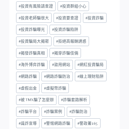
#
投資有風險請查證
#
投資群組小心
#
投資老師騙很大
#
投資要查證
#
投資詐騙
#
投資詐騙曝光
#
投資詐騙陷阱
#
投資騙局大揭密
#
拒絕高報酬誘惑
#
揭發詐騙真相
#
揭穿詐騙伎倆
#
海外博弈詐騙
#
盜用網站
#
網紅投資騙局
#
網路詐騙
#
網路詐騙防治
#
線上理財陷阱
#
虛假出金
#
虛擬幣詐騙
#
被 TMX騙了怎麼辦
#
詐騙套路解析
#
詐騙平台
#
詐騙案例
#
詐騙防治
#
識詐宣導
#
警惕網路詐騙
#
警政署165