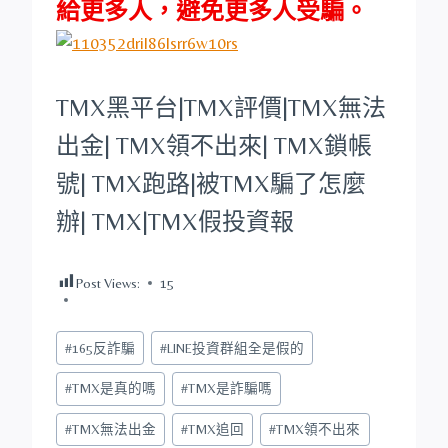
給更多人，避免更多人受騙。
TMX
黑平台
|
TMX
評價|
TMX
無法
出金|
TMX
領不出來|
TMX
鎖帳
號|
TMX
跑路|被
TMX
騙了怎麼
辦|
TMX
|
TMX
假投資報
Post Views:
15
Post
#
165反詐騙
#
LINE投資群組全是假的
Tags:
#
TMX是真的嗎
#
TMX是詐騙嗎
#
TMX無法出金
#
TMX追回
#
TMX領不出來