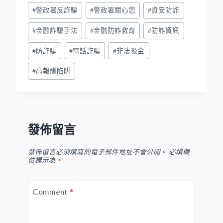
#
警政署反詐騙
#
警政署關心您
#
資安防詐
#
金融詐騙手法
#
金融防詐教育
#
防詐資訊
#
防詐騙
#
電話詐騙
#
非法吸金
#
高報酬陷阱
發佈留言
發佈留言必須填寫的電子郵件地址不會公開。
必填欄
位標示為
*
Comment
*