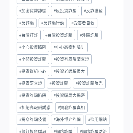
#
加密貨幣詐騙
#
反投資詐騙
#
反詐聯盟
#
反詐騙
#
反詐騙行動
#
受害者自救
#
台灣打詐
#
台灣投資詐騙
#
外匯詐騙
#
小心投資陷阱
#
小心高獲利陷阱
#
小額投資詐騙
#
投資有風險請查證
#
投資群組小心
#
投資老師騙很大
#
投資要查證
#
投資詐騙
#
投資詐騙曝光
#
投資詐騙陷阱
#
投資騙局大揭密
#
拒絕高報酬誘惑
#
揭發詐騙真相
#
揭穿詐騙伎倆
#
海外博弈詐騙
#
盜用網站
#
網紅投資騙局
#
網路詐騙
#
網路詐騙防治