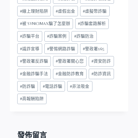
#
線上理財陷阱
#
虛假出金
#
虛擬幣詐騙
#
被 SYNICIMAX騙了怎麼辦
#
詐騙套路解析
#
詐騙平台
#
詐騙案例
#
詐騙防治
#
識詐宣導
#
警惕網路詐騙
#
警政署165
#
警政署反詐騙
#
警政署關心您
#
資安防詐
#
金融詐騙手法
#
金融防詐教育
#
防詐資訊
#
防詐騙
#
電話詐騙
#
非法吸金
#
高報酬陷阱
發佈留言