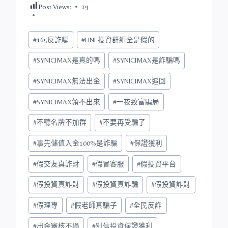
Post Views:
19
Post
#
165反詐騙
#
LINE投資群組全是假的
Tags:
#
SYNICIMAX是真的嗎
#
SYNICIMAX是詐騙嗎
#
SYNICIMAX無法出金
#
SYNICIMAX追回
#
SYNICIMAX領不出來
#
一夜致富騙局
#
不聽名牌不加群
#
不要再受騙了
#
事先儲值入金100%是詐騙
#
保證獲利
#
假交友真詐財
#
假冒客服
#
假投資平台
#
假投資真詐財
#
假投資真詐騙
#
假投資詐財
#
假理專
#
假老師真騙子
#
全民反詐
#
出金審核不過
#
別信投資保證獲利