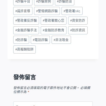
#
詐騙平台
#
詐騙案例
#
詐騙防治
#
識詐宣導
#
警惕網路詐騙
#
警政署165
#
警政署反詐騙
#
警政署關心您
#
資安防詐
#
金融詐騙手法
#
金融防詐教育
#
防詐資訊
#
防詐騙
#
電話詐騙
#
非法吸金
#
高報酬陷阱
發佈留言
發佈留言必須填寫的電子郵件地址不會公開。
必填欄
位標示為
*