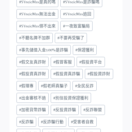
#
SYncicMax是真的嗎
#
SYncicMax是詐騙嗎
#
SYncicMax無法出金
#
SYncicMax追回
#
SYncicMax領不出來
#
一夜致富騙局
#
不聽名牌不加群
#
不要再受騙了
#
事先儲值入金100%是詐騙
#
保證獲利
#
假交友真詐財
#
假冒客服
#
假投資平台
#
假投資真詐財
#
假投資真詐騙
#
假投資詐財
#
假理專
#
假老師真騙子
#
全民反詐
#
出金審核不過
#
別信投資保證獲利
#
加密貨幣詐騙
#
反投資詐騙
#
反詐聯盟
#
反詐騙
#
反詐騙行動
#
受害者自救