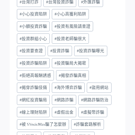
#
台灣打詐
#
台灣投資詐騙
#
外匯詐騙
#
小心投資陷阱
#
小心高獲利陷阱
#
小額投資詐騙
#
投資有風險請查證
#
投資群組小心
#
投資老師騙很大
#
投資要查證
#
投資詐騙
#
投資詐騙曝光
#
投資詐騙陷阱
#
投資騙局大揭密
#
拒絕高報酬誘惑
#
揭發詐騙真相
#
揭穿詐騙伎倆
#
海外博弈詐騙
#
盜用網站
#
網紅投資騙局
#
網路詐騙
#
網路詐騙防治
#
線上理財陷阱
#
虛假出金
#
虛擬幣詐騙
#
被 SYncicMax騙了怎麼辦
#
詐騙套路解析