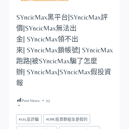
SYncicMax
黑平台
|
SYncicMax
評
價|
SYncicMax
無法出
金|
SYncicMax
領不出
來|
SYncicMax
鎖帳號|
SYncicMax
跑路|被
SYncicMax
騙了怎麼
辦|
SYncicMax
|
SYncicMax
假投資
報
Post Views:
13
Post
#
165反詐騙
#
LINE投資群組全是假的
Tags: