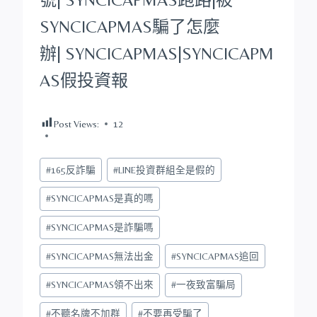
SYNCICAPMAS
騙了怎麼
辦|
SYNCICAPMAS
|
SYNCICAPM
AS
假投資報
Post Views:
12
Post
#
165反詐騙
#
LINE投資群組全是假的
Tags:
#
SYNCICAPMAS是真的嗎
#
SYNCICAPMAS是詐騙嗎
#
SYNCICAPMAS無法出金
#
SYNCICAPMAS追回
#
SYNCICAPMAS領不出來
#
一夜致富騙局
#
不聽名牌不加群
#
不要再受騙了