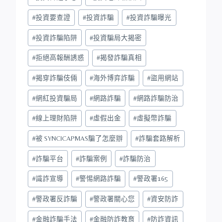
#
投資要查證
#
投資詐騙
#
投資詐騙曝光
#
投資詐騙陷阱
#
投資騙局大揭密
#
拒絕高報酬誘惑
#
揭發詐騙真相
#
揭穿詐騙伎倆
#
海外博弈詐騙
#
盜用網站
#
網紅投資騙局
#
網路詐騙
#
網路詐騙防治
#
線上理財陷阱
#
虛假出金
#
虛擬幣詐騙
#
被 SYNCICAPMAS騙了怎麼辦
#
詐騙套路解析
#
詐騙平台
#
詐騙案例
#
詐騙防治
#
識詐宣導
#
警惕網路詐騙
#
警政署165
#
警政署反詐騙
#
警政署關心您
#
資安防詐
#
金融詐騙手法
#
金融防詐教育
#
防詐資訊