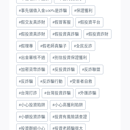
#
事先儲值入金100%是詐騙
#
保證獲利
#
假交友真詐財
#
假冒客服
#
假投資平台
#
假投資真詐財
#
假投資真詐騙
#
假投資詐財
#
假理專
#
假老師真騙子
#
全民反詐
#
出金審核不過
#
別信投資保證獲利
#
加密貨幣詐騙
#
反投資詐騙
#
反詐聯盟
#
反詐騙
#
反詐騙行動
#
受害者自救
#
台灣打詐
#
台灣投資詐騙
#
外匯詐騙
#
小心投資陷阱
#
小心高獲利陷阱
#
小額投資詐騙
#
投資有風險請查證
#
投資群組小心
#
投資老師騙很大