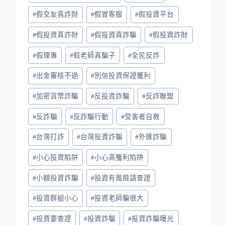
#
假交友真詐財
#
假冒客服
#
假投資平台
#
假投資真詐財
#
假投資真詐騙
#
假投資詐財
#
假理專
#
假老師真騙子
#
全民反詐
#
出金審核不過
#
別信投資保證獲利
#
加密貨幣詐騙
#
反投資詐騙
#
反詐聯盟
#
反詐騙
#
反詐騙行動
#
受害者自救
#
台灣打詐
#
台灣投資詐騙
#
外匯詐騙
#
小心投資陷阱
#
小心高獲利陷阱
#
小額投資詐騙
#
投資有風險請查證
#
投資群組小心
#
投資老師騙很大
#
投資要查證
#
投資詐騙
#
投資詐騙曝光