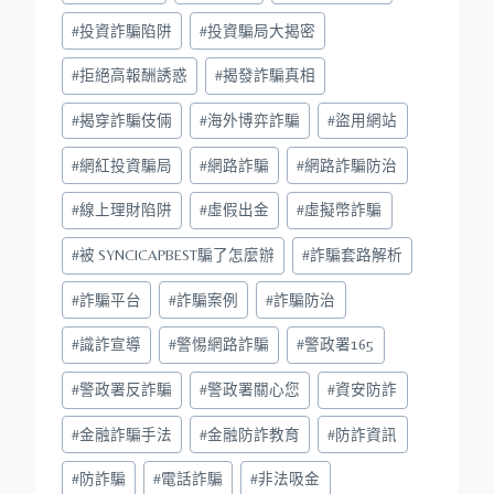
#
投資詐騙陷阱
#
投資騙局大揭密
#
拒絕高報酬誘惑
#
揭發詐騙真相
#
揭穿詐騙伎倆
#
海外博弈詐騙
#
盜用網站
#
網紅投資騙局
#
網路詐騙
#
網路詐騙防治
#
線上理財陷阱
#
虛假出金
#
虛擬幣詐騙
#
被 SYNCICAPBEST騙了怎麼辦
#
詐騙套路解析
#
詐騙平台
#
詐騙案例
#
詐騙防治
#
識詐宣導
#
警惕網路詐騙
#
警政署165
#
警政署反詐騙
#
警政署關心您
#
資安防詐
#
金融詐騙手法
#
金融防詐教育
#
防詐資訊
#
防詐騙
#
電話詐騙
#
非法吸金