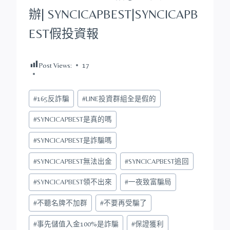
辦|
SYNCICAPBEST
|
SYNCICAPB
EST
假投資報
Post Views:
17
Post
#
165反詐騙
#
LINE投資群組全是假的
Tags:
#
SYNCICAPBEST是真的嗎
#
SYNCICAPBEST是詐騙嗎
#
SYNCICAPBEST無法出金
#
SYNCICAPBEST追回
#
SYNCICAPBEST領不出來
#
一夜致富騙局
#
不聽名牌不加群
#
不要再受騙了
#
事先儲值入金100%是詐騙
#
保證獲利