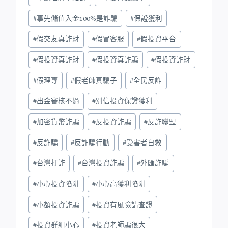
#
事先儲值入金100%是詐騙
#
保證獲利
#
假交友真詐財
#
假冒客服
#
假投資平台
#
假投資真詐財
#
假投資真詐騙
#
假投資詐財
#
假理專
#
假老師真騙子
#
全民反詐
#
出金審核不過
#
別信投資保證獲利
#
加密貨幣詐騙
#
反投資詐騙
#
反詐聯盟
#
反詐騙
#
反詐騙行動
#
受害者自救
#
台灣打詐
#
台灣投資詐騙
#
外匯詐騙
#
小心投資陷阱
#
小心高獲利陷阱
#
小額投資詐騙
#
投資有風險請查證
#
投資群組小心
#
投資老師騙很大