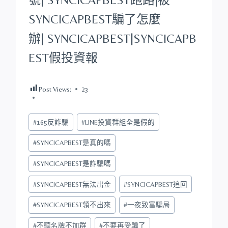
SYNCICAPBEST
騙了怎麼
辦|
SYNCICAPBEST
|
SYNCICAPB
EST
假投資報
Post Views:
23
Post
#
165反詐騙
#
LINE投資群組全是假的
Tags:
#
SYNCICAPBEST是真的嗎
#
SYNCICAPBEST是詐騙嗎
#
SYNCICAPBEST無法出金
#
SYNCICAPBEST追回
#
SYNCICAPBEST領不出來
#
一夜致富騙局
#
不聽名牌不加群
#
不要再受騙了