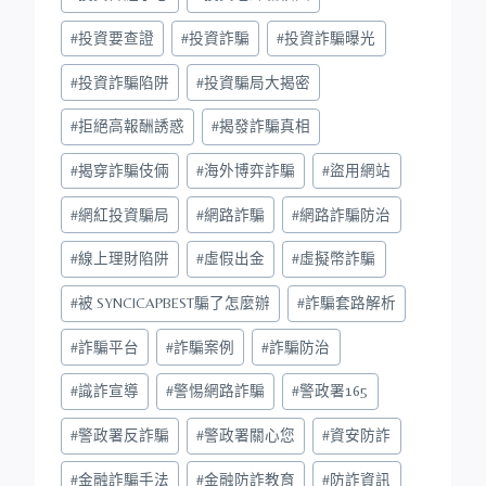
#
投資要查證
#
投資詐騙
#
投資詐騙曝光
#
投資詐騙陷阱
#
投資騙局大揭密
#
拒絕高報酬誘惑
#
揭發詐騙真相
#
揭穿詐騙伎倆
#
海外博弈詐騙
#
盜用網站
#
網紅投資騙局
#
網路詐騙
#
網路詐騙防治
#
線上理財陷阱
#
虛假出金
#
虛擬幣詐騙
#
被 SYNCICAPBEST騙了怎麼辦
#
詐騙套路解析
#
詐騙平台
#
詐騙案例
#
詐騙防治
#
識詐宣導
#
警惕網路詐騙
#
警政署165
#
警政署反詐騙
#
警政署關心您
#
資安防詐
#
金融詐騙手法
#
金融防詐教育
#
防詐資訊