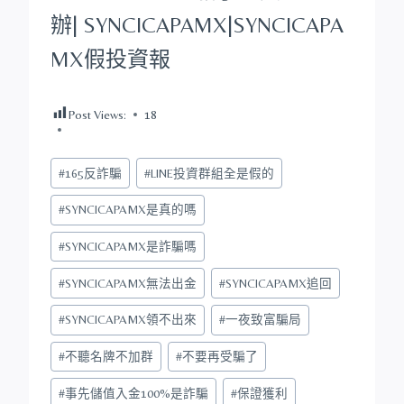
辦|
SYNCICAPAMX
|
SYNCICAPA
MX
假投資報
Post Views:
18
Post
#
165反詐騙
#
LINE投資群組全是假的
Tags:
#
SYNCICAPAMX是真的嗎
#
SYNCICAPAMX是詐騙嗎
#
SYNCICAPAMX無法出金
#
SYNCICAPAMX追回
#
SYNCICAPAMX領不出來
#
一夜致富騙局
#
不聽名牌不加群
#
不要再受騙了
#
事先儲值入金100%是詐騙
#
保證獲利