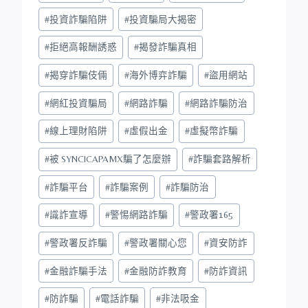
#
投資詐騙陷阱
#
投資騙局大揭密
#
拒絕高報酬誘惑
#
揭發詐騙真相
#
揭穿詐騙伎倆
#
海外博弈詐騙
#
盜用網站
#
網紅投資騙局
#
網路詐騙
#
網路詐騙防治
#
線上理財陷阱
#
虛假出金
#
虛擬幣詐騙
#
被 SYNCICAPAMX騙了怎麼辦
#
詐騙套路解析
#
詐騙平台
#
詐騙案例
#
詐騙防治
#
識詐宣導
#
警惕網路詐騙
#
警政署165
#
警政署反詐騙
#
警政署關心您
#
資安防詐
#
金融詐騙手法
#
金融防詐教育
#
防詐資訊
#
防詐騙
#
電話詐騙
#
非法吸金