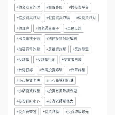
#
假交友真詐財
#
假冒客服
#
假投資平台
#
假投資真詐財
#
假投資真詐騙
#
假投資詐財
#
假理專
#
假老師真騙子
#
全民反詐
#
出金審核不過
#
別信投資保證獲利
#
加密貨幣詐騙
#
反投資詐騙
#
反詐聯盟
#
反詐騙
#
反詐騙行動
#
受害者自救
#
台灣打詐
#
台灣投資詐騙
#
外匯詐騙
#
小心投資陷阱
#
小心高獲利陷阱
#
小額投資詐騙
#
投資有風險請查證
#
投資群組小心
#
投資老師騙很大
#
投資要查證
#
投資詐騙
#
投資詐騙曝光