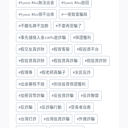
#
Syncic Max無法出金
#
Syncic Max追回
#
Syncic Max領不出來
#
一夜致富騙局
#
不聽名牌不加群
#
不要再受騙了
#
事先儲值入金100%是詐騙
#
保證獲利
#
假交友真詐財
#
假冒客服
#
假投資平台
#
假投資真詐財
#
假投資真詐騙
#
假投資詐財
#
假理專
#
假老師真騙子
#
全民反詐
#
出金審核不過
#
別信投資保證獲利
#
加密貨幣詐騙
#
反投資詐騙
#
反詐聯盟
#
反詐騙
#
反詐騙行動
#
受害者自救
#
台灣打詐
#
台灣投資詐騙
#
外匯詐騙