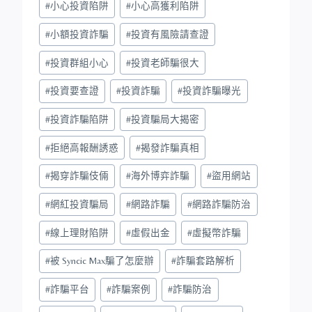
#
小心投資陷阱
#
小心高獲利陷阱
#
小額投資詐騙
#
投資有風險請查證
#
投資群組小心
#
投資老師騙很大
#
投資要查證
#
投資詐騙
#
投資詐騙曝光
#
投資詐騙陷阱
#
投資騙局大揭密
#
拒絕高報酬誘惑
#
揭發詐騙真相
#
揭穿詐騙伎倆
#
海外博弈詐騙
#
盜用網站
#
網紅投資騙局
#
網路詐騙
#
網路詐騙防治
#
線上理財陷阱
#
虛假出金
#
虛擬幣詐騙
#
被 Syncic Max騙了怎麼辦
#
詐騙套路解析
#
詐騙平台
#
詐騙案例
#
詐騙防治