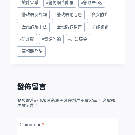
#
識詐宣導
#
警惕網路詐騙
#
警政署165
#
警政署反詐騙
#
警政署關心您
#
資安防詐
#
金融詐騙手法
#
金融防詐教育
#
防詐資訊
#
防詐騙
#
電話詐騙
#
非法吸金
#
高報酬陷阱
發佈留言
發佈留言必須填寫的電子郵件地址不會公開。
必填欄
位標示為
*
Comment
*