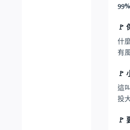
99
🚩
什
有
🚩
這
投
🚩