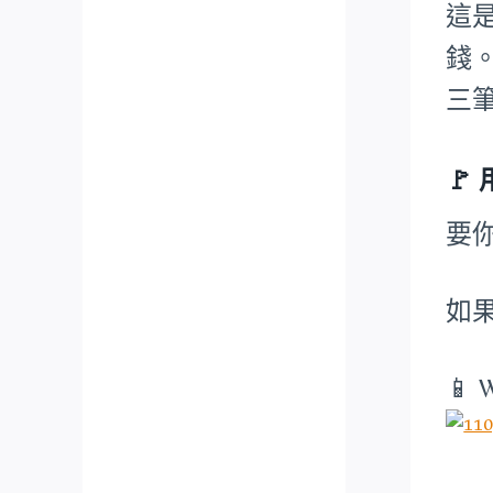
這
錢
三
🚩
要
如
📱 