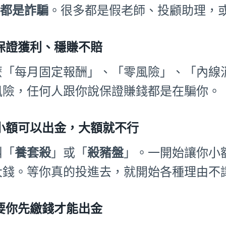
%都是詐騙
。很多都是假老師、投顧助理，或
保證獲利、穩賺不賠
麼「每月固定報酬」、「零風險」、「內線
風險，任何人跟你說保證賺錢都是在騙你。
小額可以出金，大額就不行
叫「
養套殺
」或「
殺豬盤
」。一開始讓你小
大錢。等你真的投進去，就開始各種理由不
要你先繳錢才能出金