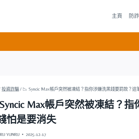
主頁
防
/
投資詐騙
/
📉 Syncic Max帳戶突然被凍結？指你涉嫌洗黑錢要罰款？
 Syncic Max帳戶突然被凍
錢怕是要消失
RU YUNRU
2025-12-17