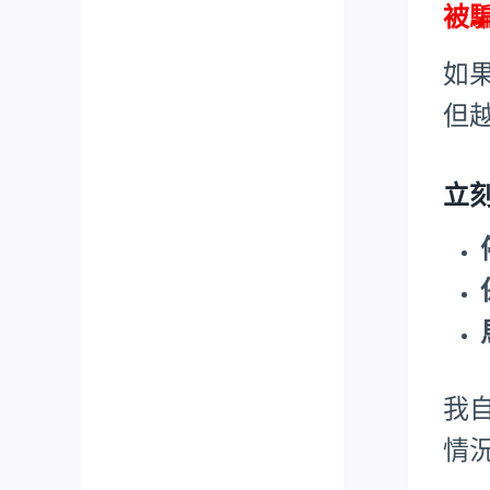
被
如
但
立
我
情