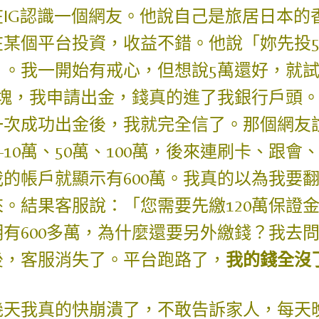
在IG認識一個網友。他說自己是旅居日本的
在某個平台投資，收益不錯。他說「妳先投
」。我一開始有戒心，但想說5萬還好，就
千塊，我申請出金，錢真的進了我銀行戶頭
一次成功出金後，我就完全信了。那個網友
—10萬、50萬、100萬，後來連刷卡、跟
我的帳戶就顯示有600萬。我真的以為我要
來。結果客服說：「您需要先繳120萬保證
明有600多萬，為什麼還要另外繳錢？我去
後，客服消失了。平台跑路了，
我的錢全沒
幾天我真的快崩潰了，不敢告訴家人，每天