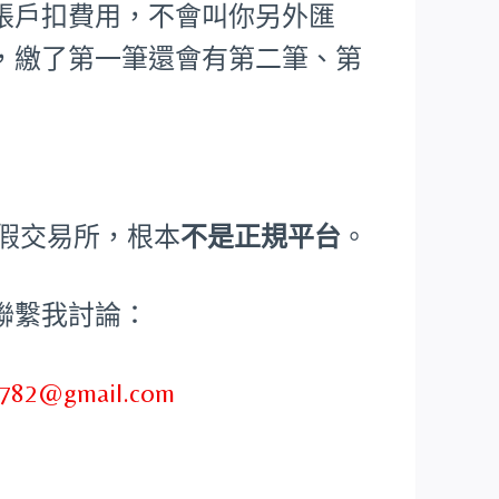
帳戶扣費用，不會叫你另外匯
，繳了第一筆還會有第二筆、第
、假交易所，根本
不是正規平台
。
聯繫我討論：
782@gmail.com