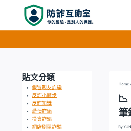
Skip
to
content
貼文分類
Home
假冒親友詐騙
反詐小撇步

反詐知識
筆
愛情詐騙
投資詐騙
網店刷單詐騙
By
YUN