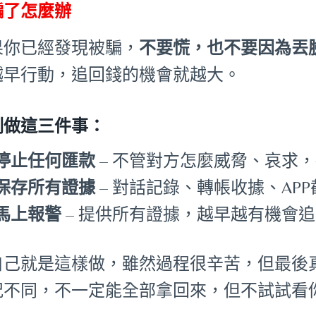
騙了怎麼辦
果你已經發現被騙，
不要慌，也不要因為丟
越早行動，追回錢的機會就越大。
刻做這三件事：
停止任何匯款
– 不管對方怎麼威脅、哀求
保存所有證據
– 對話記錄、轉帳收據、AP
馬上報警
– 提供所有證據，越早越有機會
自己就是這樣做，雖然過程很辛苦，但最後
況不同，不一定能全部拿回來，但不試試看