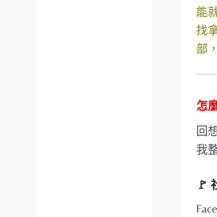
能
找
部
怎
回
我
🚩
Fa