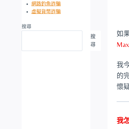
網路釣魚詐騙
虛擬貨幣詐騙
搜尋
如
搜
Ma
尋
我今
的
懷
我怎