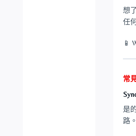
想
任
📱 
常
Sy
是
路