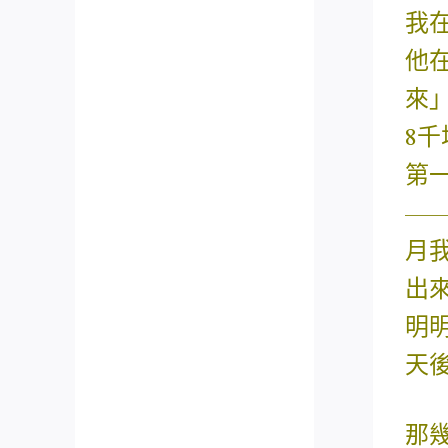
我
他
來
8
第
—
月
出
明
天
那