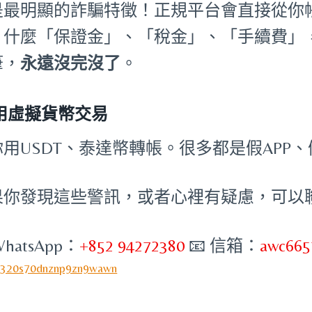
是最明顯的詐騙特徵！正規平台會直接從你
。什麼「保證金」、「稅金」、「手續費」
筆，
永遠沒完沒了
。
 用虛擬貨幣交易
你用USDT、泰達幣轉帳。很多都是假APP
果你發現這些警訊，或者心裡有疑慮，可以
WhatsApp：
+852 94272380
📧 信箱：
awc665