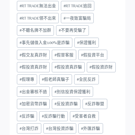
#
RT TRADE無法出金
#
RT TRADE追回
#
RT TRADE領不出來
#
一夜致富騙局
#
不聽名牌不加群
#
不要再受騙了
#
事先儲值入金100%是詐騙
#
保證獲利
#
假交友真詐財
#
假冒客服
#
假投資平台
#
假投資真詐財
#
假投資真詐騙
#
假投資詐財
#
假理專
#
假老師真騙子
#
全民反詐
#
出金審核不過
#
別信投資保證獲利
#
加密貨幣詐騙
#
反投資詐騙
#
反詐聯盟
#
反詐騙
#
反詐騙行動
#
受害者自救
#
台灣打詐
#
台灣投資詐騙
#
外匯詐騙