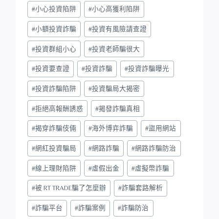
#
小心投資陷阱
#
小心高獲利陷阱
#
小額投資詐騙
#
投資有風險請查證
#
投資群組小心
#
投資老師騙很大
#
投資要查證
#
投資詐騙
#
投資詐騙曝光
#
投資詐騙陷阱
#
投資騙局大揭密
#
拒絕高報酬誘惑
#
揭發詐騙真相
#
揭穿詐騙伎倆
#
海外博弈詐騙
#
盜用網站
#
網紅投資騙局
#
網路詐騙
#
網路詐騙防治
#
線上理財陷阱
#
虛假出金
#
虛擬幣詐騙
#
被 RT TRADE騙了怎麼辦
#
詐騙套路解析
#
詐騙平台
#
詐騙案例
#
詐騙防治