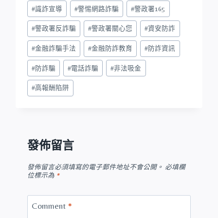
#
識詐宣導
#
警惕網路詐騙
#
警政署165
#
警政署反詐騙
#
警政署關心您
#
資安防詐
#
金融詐騙手法
#
金融防詐教育
#
防詐資訊
#
防詐騙
#
電話詐騙
#
非法吸金
#
高報酬陷阱
發佈留言
發佈留言必須填寫的電子郵件地址不會公開。
必填欄
位標示為
*
Comment
*