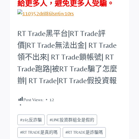
給更多人，避免更多人受騙。
RT Trade
黑平台
|
RT Trade
評
價|
RT Trade
無法出金|
RT Trade
領不出來|
RT Trade
鎖帳號|
RT
Trade
跑路|被
RT Trade
騙了怎麼
辦|
RT Trade
|
RT Trade
假投資報
Post Views:
12
Post
#
165反詐騙
#
LINE投資群組全是假的
Tags:
#
RT TRADE是真的嗎
#
RT TRADE是詐騙嗎