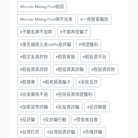
#
Revnix Mining Pool追回
#
Revnix Mining Pool領不出來
#
一夜致富騙局
#
不聽名牌不加群
#
不要再受騙了
#
事先儲值入金100%是詐騙
#
保證獲利
#
假交友真詐財
#
假冒客服
#
假投資平台
#
假投資真詐財
#
假投資真詐騙
#
假投資詐財
#
假理專
#
假老師真騙子
#
全民反詐
#
出金審核不過
#
別信投資保證獲利
#
加密貨幣詐騙
#
反投資詐騙
#
反詐聯盟
#
反詐騙
#
反詐騙行動
#
受害者自救
#
台灣打詐
#
台灣投資詐騙
#
外匯詐騙