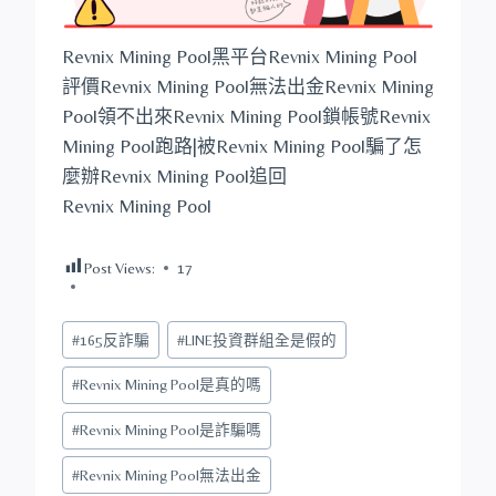
Revnix Mining Pool黑平台Revnix Mining Pool
評價Revnix Mining Pool無法出金Revnix Mining
Pool領不出來Revnix Mining Pool鎖帳號Revnix
Mining Pool跑路|被Revnix Mining Pool騙了怎
麼辦Revnix Mining Pool追回
Revnix Mining Pool
Post Views:
17
Post
#
165反詐騙
#
LINE投資群組全是假的
Tags:
#
Revnix Mining Pool是真的嗎
#
Revnix Mining Pool是詐騙嗎
#
Revnix Mining Pool無法出金