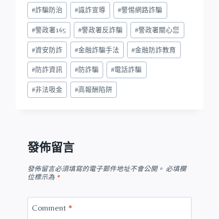
#
詐騙防治
#
識詐宣導
#
警惕網路詐騙
#
警政署165
#
警政署反詐騙
#
警政署關心您
#
資安防詐
#
金融詐騙手法
#
金融防詐教育
#
防詐資訊
#
防詐騙
#
電話詐騙
#
非法吸金
#
高報酬陷阱
發佈留言
發佈留言必須填寫的電子郵件地址不會公開。
必填欄
位標示為
*
Comment
*