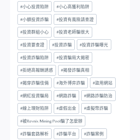
#
小心投資陷阱
#
小心高獲利陷阱
#
小額投資詐騙
#
投資有風險請查證
#
投資群組小心
#
投資老師騙很大
#
投資要查證
#
投資詐騙
#
投資詐騙曝光
#
投資詐騙陷阱
#
投資騙局大揭密
#
拒絕高報酬誘惑
#
揭發詐騙真相
#
揭穿詐騙伎倆
#
海外博弈詐騙
#
盜用網站
#
網紅投資騙局
#
網路詐騙
#
網路詐騙防治
#
線上理財陷阱
#
虛假出金
#
虛擬幣詐騙
#
被Revnix Mining Pool騙了怎麼辦
#
詐騙套路解析
#
詐騙平台
#
詐騙案例