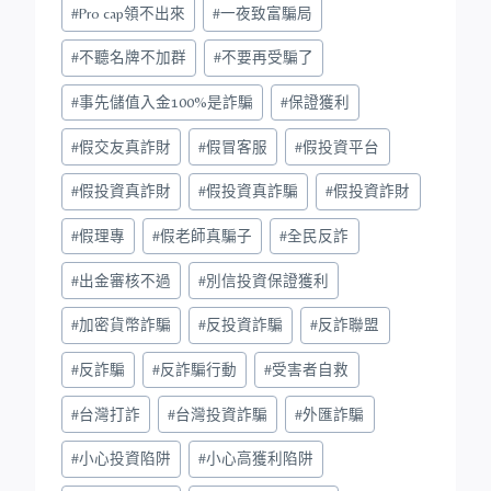
#
Pro cap領不出來
#
一夜致富騙局
#
不聽名牌不加群
#
不要再受騙了
#
事先儲值入金100%是詐騙
#
保證獲利
#
假交友真詐財
#
假冒客服
#
假投資平台
#
假投資真詐財
#
假投資真詐騙
#
假投資詐財
#
假理專
#
假老師真騙子
#
全民反詐
#
出金審核不過
#
別信投資保證獲利
#
加密貨幣詐騙
#
反投資詐騙
#
反詐聯盟
#
反詐騙
#
反詐騙行動
#
受害者自救
#
台灣打詐
#
台灣投資詐騙
#
外匯詐騙
#
小心投資陷阱
#
小心高獲利陷阱