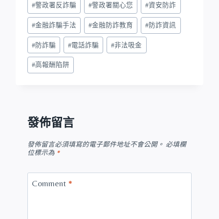
#
警政署反詐騙
#
警政署關心您
#
資安防詐
#
金融詐騙手法
#
金融防詐教育
#
防詐資訊
#
防詐騙
#
電話詐騙
#
非法吸金
#
高報酬陷阱
發佈留言
發佈留言必須填寫的電子郵件地址不會公開。
必填欄
位標示為
*
Comment
*