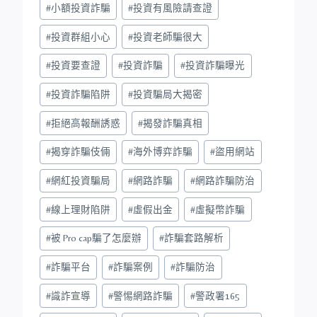
#
小額投資詐騙
#
投資有風險請查證
#
投資群組小心
#
投資老師騙很大
#
投資要查證
#
投資詐騙
#
投資詐騙曝光
#
投資詐騙陷阱
#
投資騙局大揭密
#
拒絕高報酬誘惑
#
揭發詐騙真相
#
揭穿詐騙伎倆
#
海外博弈詐騙
#
盜用網站
#
網紅投資騙局
#
網路詐騙
#
網路詐騙防治
#
線上理財陷阱
#
虛假出金
#
虛擬幣詐騙
#
被 Pro cap騙了怎麼辦
#
詐騙套路解析
#
詐騙平台
#
詐騙案例
#
詐騙防治
#
識詐宣導
#
警惕網路詐騙
#
警政署165