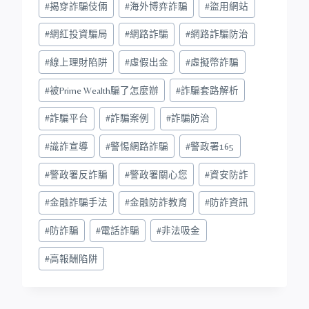
#
揭穿詐騙伎倆
#
海外博弈詐騙
#
盜用網站
#
網紅投資騙局
#
網路詐騙
#
網路詐騙防治
#
線上理財陷阱
#
虛假出金
#
虛擬幣詐騙
#
被Prime Wealth騙了怎麼辦
#
詐騙套路解析
#
詐騙平台
#
詐騙案例
#
詐騙防治
#
識詐宣導
#
警惕網路詐騙
#
警政署165
#
警政署反詐騙
#
警政署關心您
#
資安防詐
#
金融詐騙手法
#
金融防詐教育
#
防詐資訊
#
防詐騙
#
電話詐騙
#
非法吸金
#
高報酬陷阱