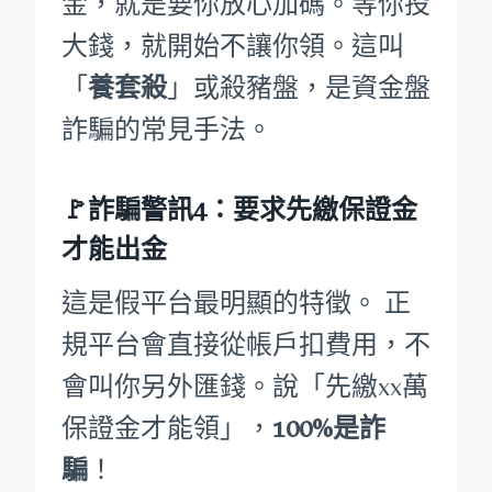
金，就是要你放心加碼。等你投
大錢，就開始不讓你領。這叫
「
養套殺
」或殺豬盤，是資金盤
詐騙的常見手法。
🚩詐騙警訊4：要求先繳保證金
才能出金
這是假平台最明顯的特徵。 正
規平台會直接從帳戶扣費用，不
會叫你另外匯錢。說「先繳xx萬
保證金才能領」，
100%是詐
騙
！