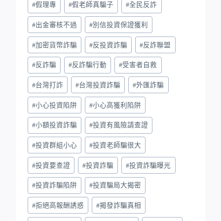
#
假理專
#
假老師真騙子
#
全民反詐
#
出金審核不過
#
別信投資保證獲利
#
加密貨幣詐騙
#
反投資詐騙
#
反詐聯盟
#
反詐騙
#
反詐騙行動
#
受害者自救
#
台灣打詐
#
台灣投資詐騙
#
外匯詐騙
#
小心投資陷阱
#
小心高獲利陷阱
#
小額投資詐騙
#
投資有風險請查證
#
投資群組小心
#
投資老師騙很大
#
投資要查證
#
投資詐騙
#
投資詐騙曝光
#
投資詐騙陷阱
#
投資騙局大揭密
#
拒絕高報酬誘惑
#
揭發詐騙真相