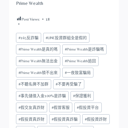
Prime Wealth
Post Views:
18
Post
#
165反詐騙
#
LINE投資群組全是假的
Tags:
#
Prime Wealth是真的嗎
#
Prime Wealth是詐騙嗎
#
Prime Wealth無法出金
#
Prime Wealth追回
#
Prime Wealth領不出來
#
一夜致富騙局
#
不聽名牌不加群
#
不要再受騙了
#
事先儲值入金100%是詐騙
#
保證獲利
#
假交友真詐財
#
假冒客服
#
假投資平台
#
假投資真詐財
#
假投資真詐騙
#
假投資詐財