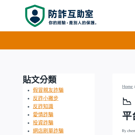
Skip
to
content
貼文分類
Home
假冒親友詐騙
反詐小撇步

反詐知識
平
愛情詐騙
投資詐騙
網店刷單詐騙
By
chen