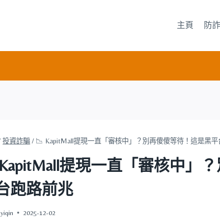
主頁
防
/
投資詐騙
/
📉 KapitMall提現一直「審核中」？別再傻傻等待！這是黑
 KapitMall提現一直「審核
台跑路前兆
yiqin
2025-12-02