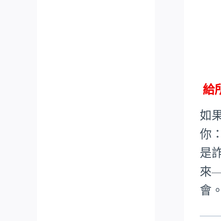
給
如
你
是
來
會