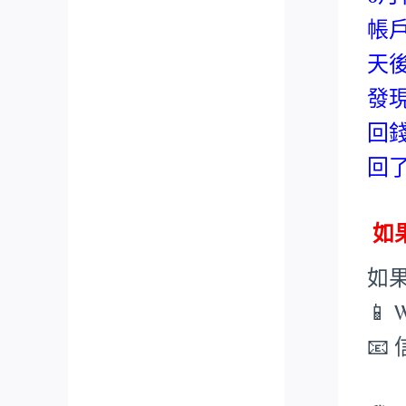
帳
天
發
回
回
如果
如
📱 
📧