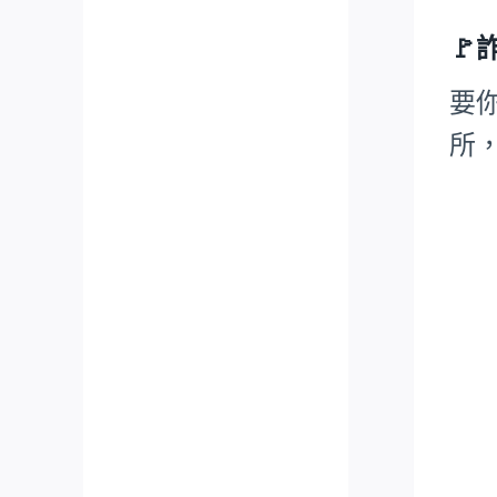
🚩
要
所