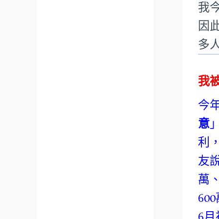
我
因
多
我
今
意
利
友
萬
6
6