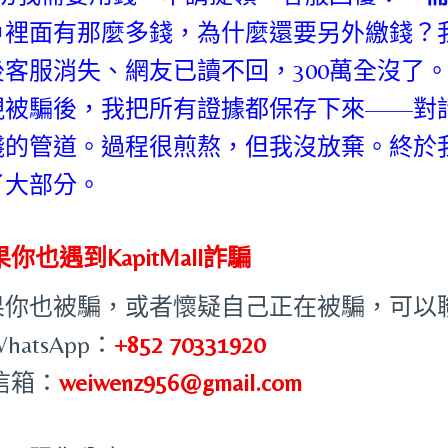
戶裡面有那麼多錢，為什麼還要另外繳錢？
後客服消失、網友已讀不回，300萬全沒了
現被騙後，我把所有證據都保存下來——對
錢的管道。過程很煎熬，但我沒放棄。終於
了大部分。
你也遇到KapitMall詐騙
果你也被騙，或者懷疑自己正在被騙，可以
WhatsApp：
+852 70331920
 信箱：
weiwenz956@gmail.com