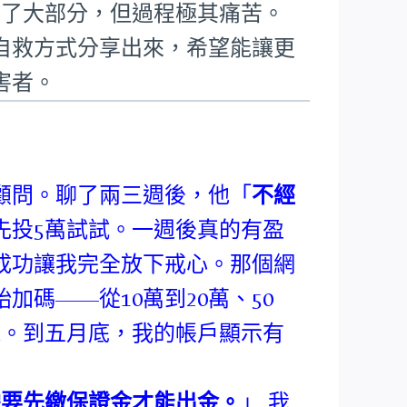
回了大部分，但過程極其痛苦。
自救方式分享出來，希望能讓更
害者。
顧問。聊了兩三週後，他「
不經
先投5萬試試。一週後真的有盈
成功讓我完全放下戒心。那個網
碼——從10萬到20萬、50
錢。到五月底，我的帳戶顯示有
需要先繳保證金才能出金。
」 我