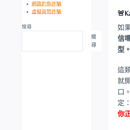
網路釣魚詐騙
虛擬貨幣詐騙
🚨
如
搜尋
搜
信
尋
型
這
就
口
定
你正