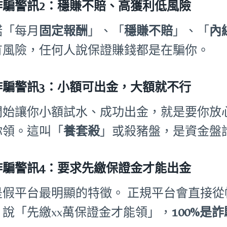
詐騙警訊2：穩賺不賠、高獲利低風險
諾「每月
固定報酬
」、「
穩賺不賠
」、「
內
有風險，任何人說保證賺錢都是在騙你。
詐騙警訊3：小額可出金，大額就不行
開始讓你小額試水、成功出金，就是要你放
你領。這叫「
養套殺
」或殺豬盤，是資金盤
詐騙警訊4：要求先繳保證金才能出金
是假平台最明顯的特徵。 正規平台會直接
。說「先繳xx萬保證金才能領」，
100%是