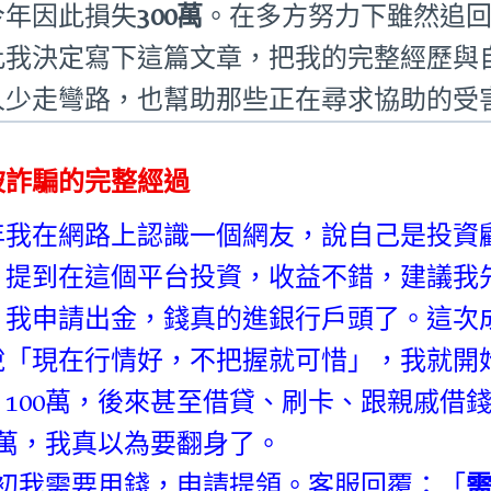
今年因此損失
300萬
。在多方努力下雖然追
此我決定寫下這篇文章，把我的完整經歷與
人少走彎路，也幫助那些正在尋求協助的受
被詐騙的完整經過
年我在網路上認識一個網友，說自己是投資
」提到在這個平台投資，收益不錯，建議我
，我申請出金，錢真的進銀行戶頭了。這次
說「現在行情好，不把握就可惜」，我就開始加
、100萬，後來甚至借貸、刷卡、跟親戚借
00萬，我真以為要翻身了。
月初我需要用錢，申請提領。客服回覆：「