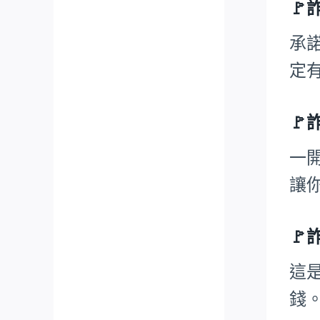

承
定

一
讓

這
錢