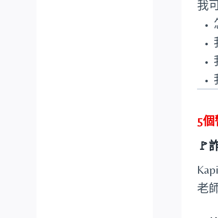
我
5

Ka
老師