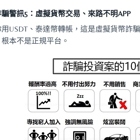
詐騙警訊5：虛擬貨幣交易、來路不明APP
你用USDT、泰達幣轉帳，這是虛擬貨幣詐騙
，根本不是正規平台。