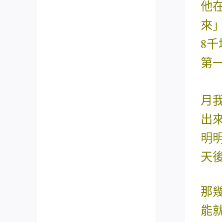
他
來
8
第
—
月
出
明
天
那
能