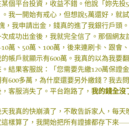
在某個平台投資，收益不錯。他說「妳先投
」。我一開始有戒心，但想說5萬還好，就
千塊，我申請出金，錢真的進了我銀行戶頭
一次成功出金後，我就完全信了。那個網友
—10萬、50萬、100萬，後來連刷卡、跟
我的帳戶就顯示有600萬。我真的以為我要
來。結果客服說：「您需要先繳120萬保證
明有600多萬，為什麼還要另外繳錢？我去
後，客服消失了。平台跑路了，
我的錢全沒
幾天我真的快崩潰了，不敢告訴家人，每天
就這樣算了，我開始把所有證據都存下來—