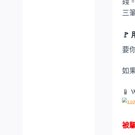
錢
三
🚩
要
如
📱 
被