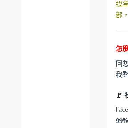
找
部
怎
回
我
🚩
Fa
99