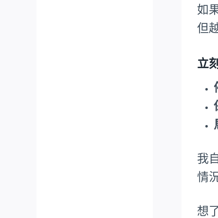
如
但
立
我
情
想