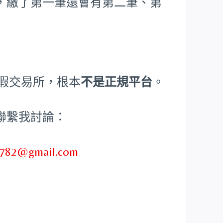
，繳了第一筆還會有第二筆、第
、假交易所，根本
不是正規平台
。
聯繫我討論：
782@gmail.com