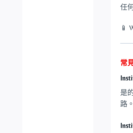
任
📱 
常
In
是
路
In