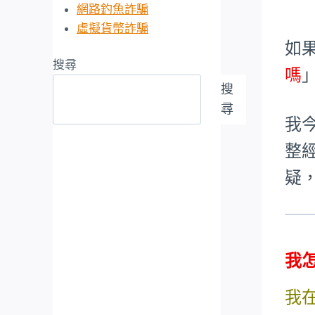
網路釣魚詐騙
虛擬貨幣詐騙
如
搜尋
嗎
搜
尋
我今
整
疑
我
我