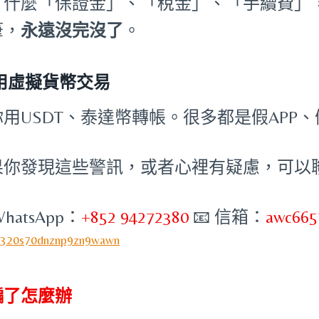
。什麼「保證金」、「稅金」、「手續費」
筆，
永遠沒完沒了
。
 用虛擬貨幣交易
你用USDT、泰達幣轉帳。很多都是假APP
果你發現這些警訊，或者心裡有疑慮，可以
WhatsApp：
+852 94272380
📧 信箱：
awc665
騙了怎麼辦