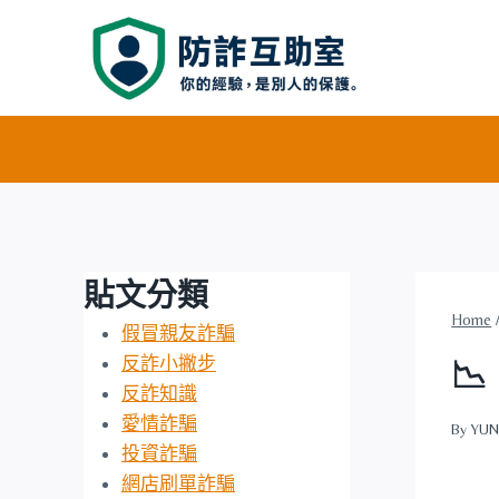
Skip
to
content
貼文分類
Home
假冒親友詐騙
反詐小撇步

反詐知識
愛情詐騙
By
YUN
投資詐騙
網店刷單詐騙