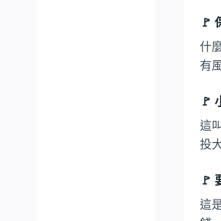
🚩
什
有
🚩
這
投
🚩
這