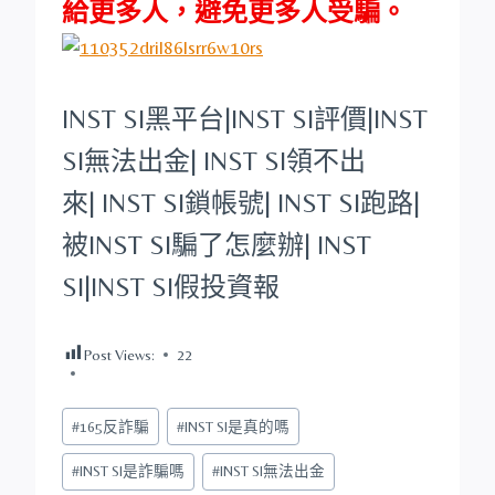
給更多人，避免更多人受騙。
INST SI
黑平台
|
INST SI
評價|
INST
SI
無法出金|
INST SI
領不出
來|
INST SI
鎖帳號|
INST SI
跑路|
被
INST SI
騙了怎麼辦|
INST
SI
|
INST SI
假投資報
Post Views:
22
Post
#
165反詐騙
#
INST SI是真的嗎
Tags:
#
INST SI是詐騙嗎
#
INST SI無法出金