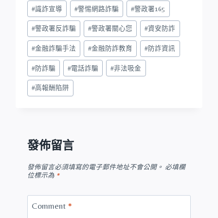
#
識詐宣導
#
警惕網路詐騙
#
警政署165
#
警政署反詐騙
#
警政署關心您
#
資安防詐
#
金融詐騙手法
#
金融防詐教育
#
防詐資訊
#
防詐騙
#
電話詐騙
#
非法吸金
#
高報酬陷阱
發佈留言
發佈留言必須填寫的電子郵件地址不會公開。
必填欄
位標示為
*
Comment
*