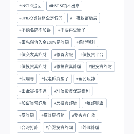
#
INST SI追回
#
INST SI領不出來
#
LINE投資群組全是假的
#
一夜致富騙局
#
不聽名牌不加群
#
不要再受騙了
#
事先儲值入金100%是詐騙
#
保證獲利
#
假交友真詐財
#
假冒客服
#
假投資平台
#
假投資真詐財
#
假投資真詐騙
#
假投資詐財
#
假理專
#
假老師真騙子
#
全民反詐
#
出金審核不過
#
別信投資保證獲利
#
加密貨幣詐騙
#
反投資詐騙
#
反詐聯盟
#
反詐騙
#
反詐騙行動
#
受害者自救
#
台灣打詐
#
台灣投資詐騙
#
外匯詐騙