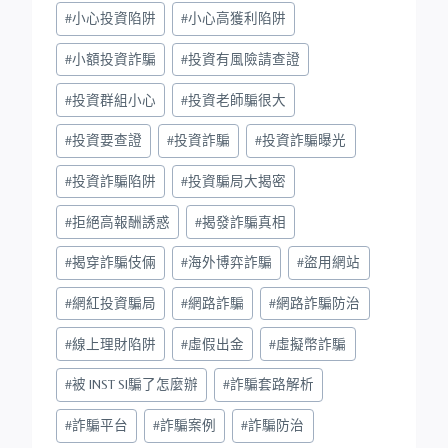
#
小心投資陷阱
#
小心高獲利陷阱
#
小額投資詐騙
#
投資有風險請查證
#
投資群組小心
#
投資老師騙很大
#
投資要查證
#
投資詐騙
#
投資詐騙曝光
#
投資詐騙陷阱
#
投資騙局大揭密
#
拒絕高報酬誘惑
#
揭發詐騙真相
#
揭穿詐騙伎倆
#
海外博弈詐騙
#
盜用網站
#
網紅投資騙局
#
網路詐騙
#
網路詐騙防治
#
線上理財陷阱
#
虛假出金
#
虛擬幣詐騙
#
被 INST SI騙了怎麼辦
#
詐騙套路解析
#
詐騙平台
#
詐騙案例
#
詐騙防治