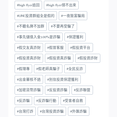
#
high flyer追回
#
high flyer領不出來
#
LINE投資群組全是假的
#
一夜致富騙局
#
不聽名牌不加群
#
不要再受騙了
#
事先儲值入金100%是詐騙
#
保證獲利
#
假交友真詐財
#
假冒客服
#
假投資平台
#
假投資真詐財
#
假投資真詐騙
#
假投資詐財
#
假理專
#
假老師真騙子
#
全民反詐
#
出金審核不過
#
別信投資保證獲利
#
加密貨幣詐騙
#
反投資詐騙
#
反詐聯盟
#
反詐騙
#
反詐騙行動
#
受害者自救
#
台灣打詐
#
台灣投資詐騙
#
外匯詐騙