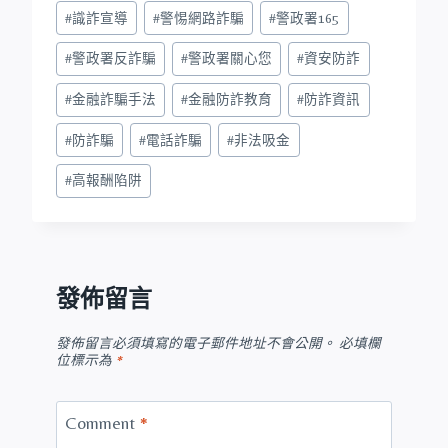
#
識詐宣導
#
警惕網路詐騙
#
警政署165
#
警政署反詐騙
#
警政署關心您
#
資安防詐
#
金融詐騙手法
#
金融防詐教育
#
防詐資訊
#
防詐騙
#
電話詐騙
#
非法吸金
#
高報酬陷阱
發佈留言
發佈留言必須填寫的電子郵件地址不會公開。
必填欄
位標示為
*
Comment
*