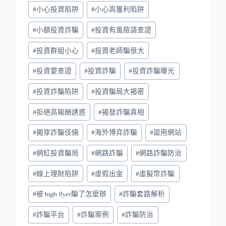
#
小心投資陷阱
#
小心高獲利陷阱
#
小額投資詐騙
#
投資有風險請查證
#
投資群組小心
#
投資老師騙很大
#
投資要查證
#
投資詐騙
#
投資詐騙曝光
#
投資詐騙陷阱
#
投資騙局大揭密
#
拒絕高報酬誘惑
#
揭發詐騙真相
#
揭穿詐騙伎倆
#
海外博弈詐騙
#
盜用網站
#
網紅投資騙局
#
網路詐騙
#
網路詐騙防治
#
線上理財陷阱
#
虛假出金
#
虛擬幣詐騙
#
被 high flyer騙了怎麼辦
#
詐騙套路解析
#
詐騙平台
#
詐騙案例
#
詐騙防治