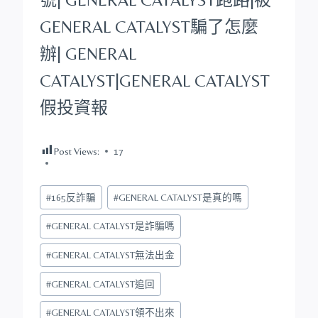
GENERAL CATALYST
騙了怎麼
辦|
GENERAL
CATALYST
|
GENERAL CATALYST
假投資報
Post Views:
17
Post
#
165反詐騙
#
GENERAL CATALYST是真的嗎
Tags:
#
GENERAL CATALYST是詐騙嗎
#
GENERAL CATALYST無法出金
#
GENERAL CATALYST追回
#
GENERAL CATALYST領不出來