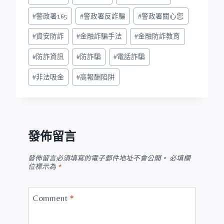
#
警政署165
#
警政署反詐騙
#
警政署關心您
#
資安防詐
#
金融詐騙手法
#
金融防詐教育
#
防詐資訊
#
防詐騙
#
電話詐騙
#
非法吸金
#
高報酬陷阱
發佈留言
發佈留言必須填寫的電子郵件地址不會公開。
必填欄
位標示為
*
Comment
*