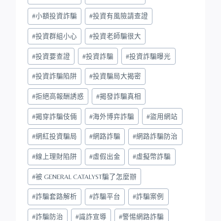
#
小額投資詐騙
#
投資有風險請查證
#
投資群組小心
#
投資老師騙很大
#
投資要查證
#
投資詐騙
#
投資詐騙曝光
#
投資詐騙陷阱
#
投資騙局大揭密
#
拒絕高報酬誘惑
#
揭發詐騙真相
#
揭穿詐騙伎倆
#
海外博弈詐騙
#
盜用網站
#
網紅投資騙局
#
網路詐騙
#
網路詐騙防治
#
線上理財陷阱
#
虛假出金
#
虛擬幣詐騙
#
被 GENERAL CATALYST騙了怎麼辦
#
詐騙套路解析
#
詐騙平台
#
詐騙案例
#
詐騙防治
#
識詐宣導
#
警惕網路詐騙