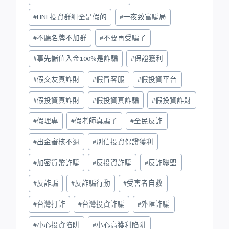
#
LINE投資群組全是假的
#
一夜致富騙局
#
不聽名牌不加群
#
不要再受騙了
#
事先儲值入金100%是詐騙
#
保證獲利
#
假交友真詐財
#
假冒客服
#
假投資平台
#
假投資真詐財
#
假投資真詐騙
#
假投資詐財
#
假理專
#
假老師真騙子
#
全民反詐
#
出金審核不過
#
別信投資保證獲利
#
加密貨幣詐騙
#
反投資詐騙
#
反詐聯盟
#
反詐騙
#
反詐騙行動
#
受害者自救
#
台灣打詐
#
台灣投資詐騙
#
外匯詐騙
#
小心投資陷阱
#
小心高獲利陷阱