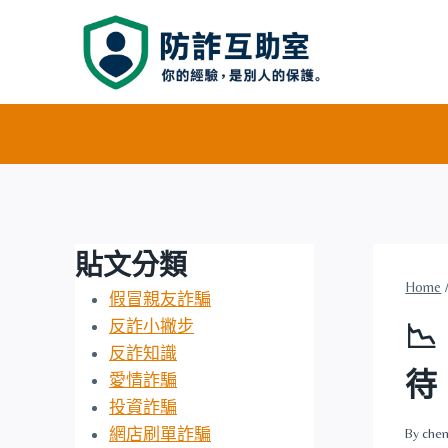
Skip
to
content
貼文分類
Home
假冒親友詐騙
反詐小撇步
📉
反詐知識
待
愛情詐騙
投資詐騙
網店刷單詐騙
By
chen