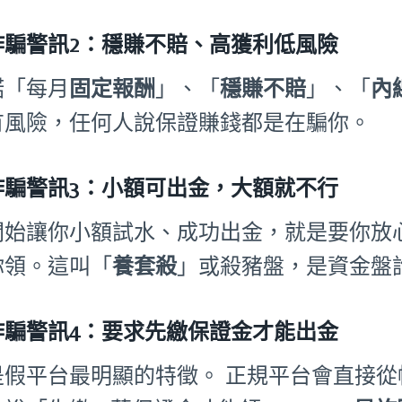
詐騙警訊2：穩賺不賠、高獲利低風險
諾「每月
固定報酬
」、「
穩賺不賠
」、「
內
有風險，任何人說保證賺錢都是在騙你。
詐騙警訊3：小額可出金，大額就不行
開始讓你小額試水、成功出金，就是要你放
你領。這叫「
養套殺
」或殺豬盤，是資金盤
詐騙警訊4：要求先繳保證金才能出金
是假平台最明顯的特徵。 正規平台會直接