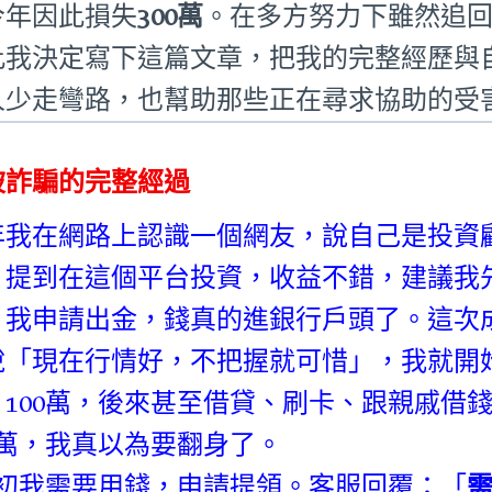
今年因此損失
300萬
。在多方努力下雖然追
此我決定寫下這篇文章，把我的完整經歷與
人少走彎路，也幫助那些正在尋求協助的受
被詐騙的完整經過
年我在網路上認識一個網友，說自己是投資
」提到在這個平台投資，收益不錯，建議我
，我申請出金，錢真的進銀行戶頭了。這次
說「現在行情好，不把握就可惜」，我就開始加
、100萬，後來甚至借貸、刷卡、跟親戚借
00萬，我真以為要翻身了。
月初我需要用錢，申請提領。客服回覆：「