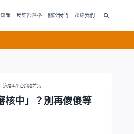
詐知識
反詐部落格
關於我們
聯絡我們
傻傻等待！這是黑平台跑路前兆
提現一直「審核中」？別再傻傻等