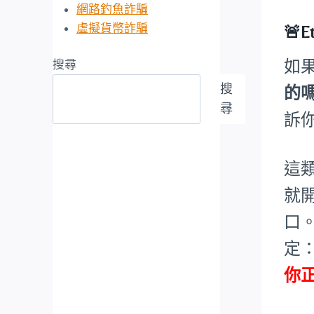
網路釣魚詐騙
虛擬貨幣詐騙
🚨
如
搜尋
搜
的
尋
訴
這
就
口
定
你正