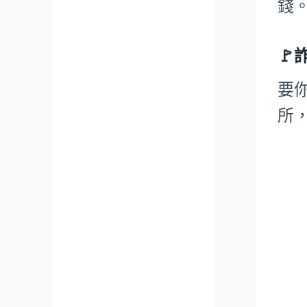
錢
🚩
要
所