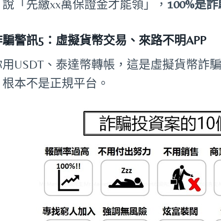
。說「先繳xx萬保證金才能領」，
100%是
詐騙警訊5：虛擬貨幣交易、來路不明APP
你用USDT、泰達幣轉帳，這是虛擬貨幣詐騙
，根本不是正規平台。