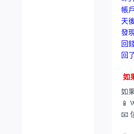
帳
天
發
回
回
如果
如
📱 
📧