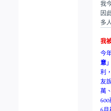
我
因
多
我
今
意
利
友
萬
6
6