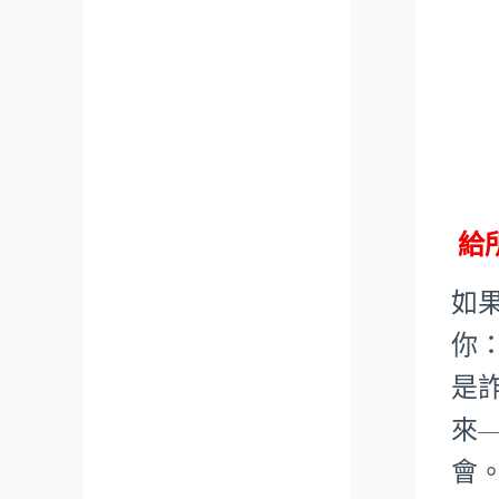
給
如
你
是
來
會