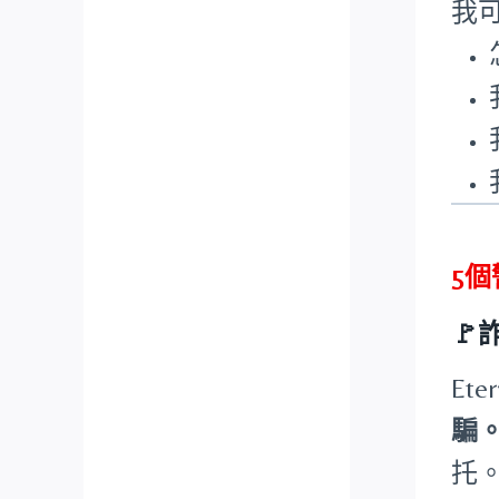
我
5

Et
騙
托