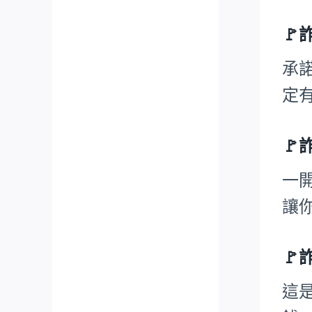

承
定

一
讓

這