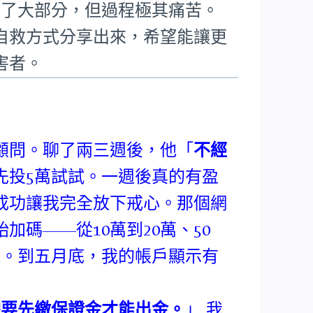
回了大部分，但過程極其痛苦。
自救方式分享出來，希望能讓更
害者。
顧問。聊了兩三週後，他「
不經
先投5萬試試。一週後真的有盈
成功讓我完全放下戒心。那個網
碼——從10萬到20萬、50
錢。到五月底，我的帳戶顯示有
需要先繳保證金才能出金。
」 我