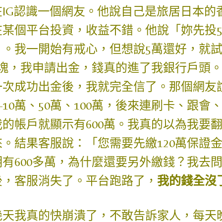
在IG認識一個網友。他說自己是旅居日本的
在某個平台投資，收益不錯。他說「妳先投
」。我一開始有戒心，但想說5萬還好，就
千塊，我申請出金，錢真的進了我銀行戶頭
一次成功出金後，我就完全信了。那個網友
—10萬、50萬、100萬，後來連刷卡、跟
我的帳戶就顯示有600萬。我真的以為我要
來。結果客服說：「您需要先繳120萬保證
明有600多萬，為什麼還要另外繳錢？我去
後，客服消失了。平台跑路了，
我的錢全沒
幾天我真的快崩潰了，不敢告訴家人，每天