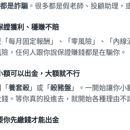
%都是詐騙
。很多都是假老師、投顧助理，或
保證獲利、穩賺不賠
麼「每月固定報酬」、「零風險」、「內線
風險，任何人跟你說保證賺錢都是在騙你。
小額可以出金，大額就不行
叫「
養套殺
」或「
殺豬盤
」。一開始讓你小
大錢。等你真的投進去，就開始各種理由不
要你先繳錢才能出金