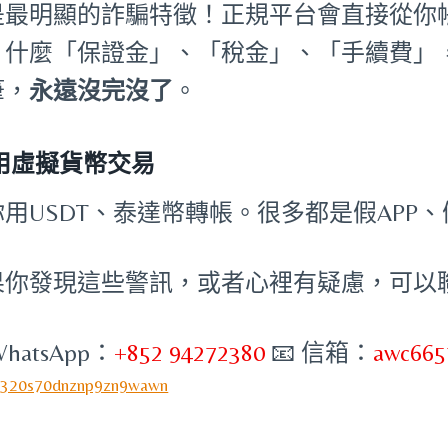
是最明顯的詐騙特徵！正規平台會直接從你
。什麼「保證金」、「稅金」、「手續費」
筆，
永遠沒完沒了
。
 用虛擬貨幣交易
你用USDT、泰達幣轉帳。很多都是假APP
果你發現這些警訊，或者心裡有疑慮，可以
WhatsApp：
+852 94272380
📧 信箱：
awc665