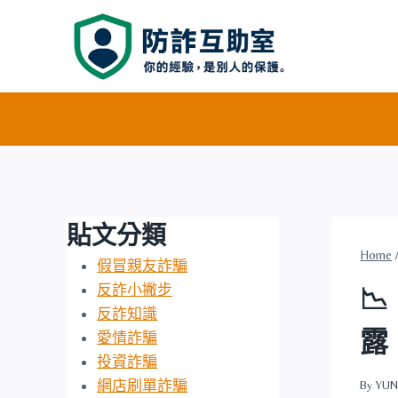
Skip
to
content
貼文分類
Home
假冒親友詐騙
反詐小撇步

反詐知識
露
愛情詐騙
投資詐騙
網店刷單詐騙
By
YUN