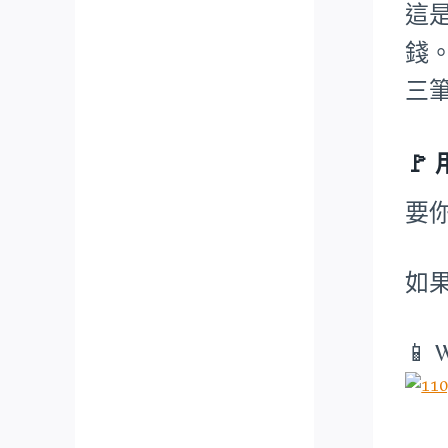
這
錢
三
🚩
要
如
📱 