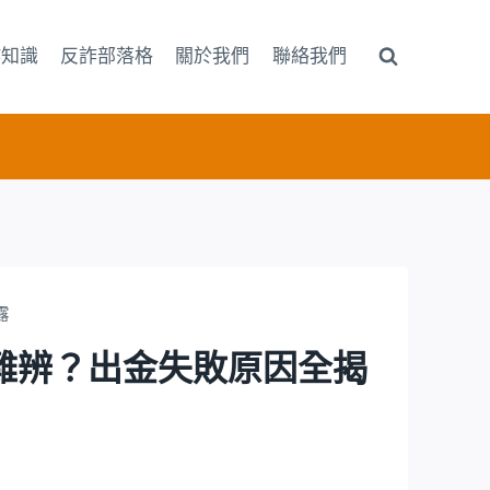
詐知識
反詐部落格
關於我們
聯絡我們
露
台真假難辨？出金失敗原因全揭