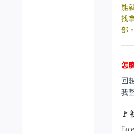
能
找
部
怎
回
我
🚩
Fa