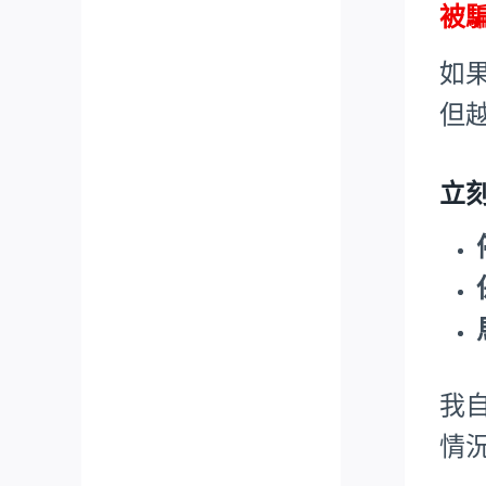
被
如
但
立
我
情