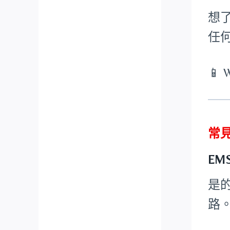
想
任
📱 
常
EM
是
路