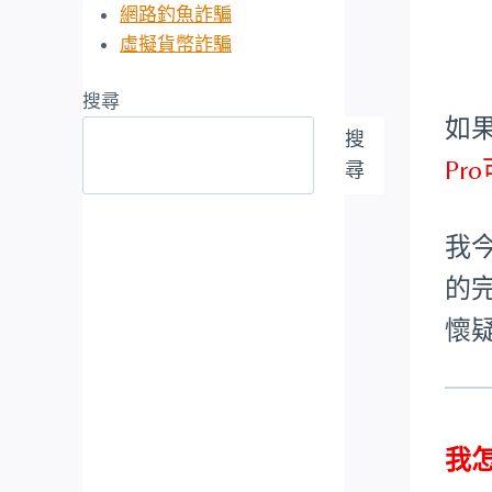
網路釣魚詐騙
虛擬貨幣詐騙
搜尋
如
搜
Pr
尋
我今
的
懷
我