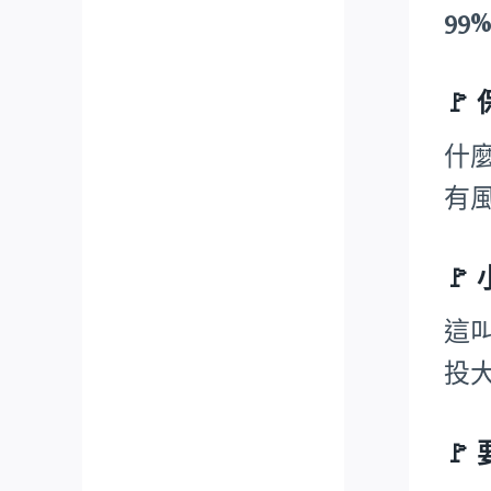
99
🚩
什
有
🚩
這
投
🚩