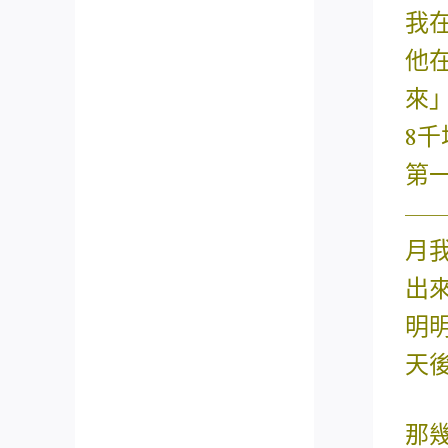
我
他
來
8
第
—
月
出
明
天
那