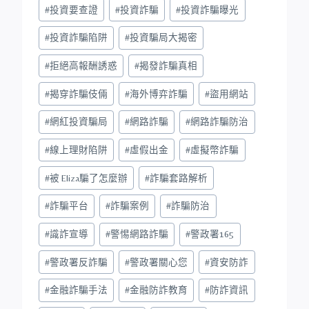
#
投資要查證
#
投資詐騙
#
投資詐騙曝光
#
投資詐騙陷阱
#
投資騙局大揭密
#
拒絕高報酬誘惑
#
揭發詐騙真相
#
揭穿詐騙伎倆
#
海外博弈詐騙
#
盜用網站
#
網紅投資騙局
#
網路詐騙
#
網路詐騙防治
#
線上理財陷阱
#
虛假出金
#
虛擬幣詐騙
#
被 Eliza騙了怎麼辦
#
詐騙套路解析
#
詐騙平台
#
詐騙案例
#
詐騙防治
#
識詐宣導
#
警惕網路詐騙
#
警政署165
#
警政署反詐騙
#
警政署關心您
#
資安防詐
#
金融詐騙手法
#
金融防詐教育
#
防詐資訊