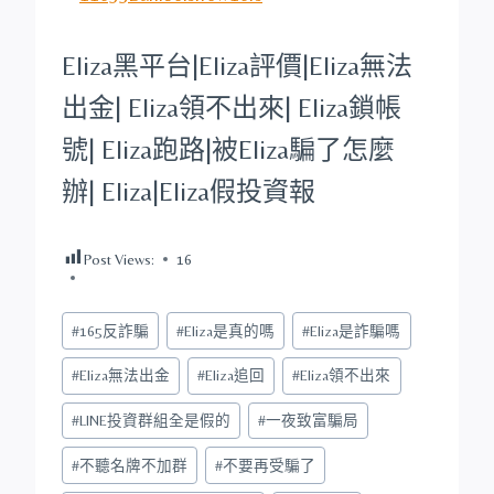
Eliza
黑平台
|
Eliza
評價|
Eliza
無法
出金|
Eliza
領不出來|
Eliza
鎖帳
號|
Eliza
跑路|被
Eliza
騙了怎麼
辦|
Eliza
|
Eliza
假投資報
Post Views:
16
Post
#
165反詐騙
#
Eliza是真的嗎
#
Eliza是詐騙嗎
Tags:
#
Eliza無法出金
#
Eliza追回
#
Eliza領不出來
#
LINE投資群組全是假的
#
一夜致富騙局
#
不聽名牌不加群
#
不要再受騙了