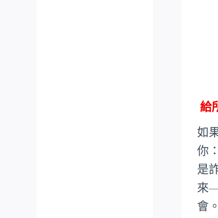
給
如
你
是
來
會