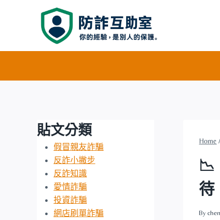
Skip
to
content
貼文分類
Home
假冒親友詐騙
反詐小撇步
📉
反詐知識
待
愛情詐騙
投資詐騙
網店刷單詐騙
By
chen