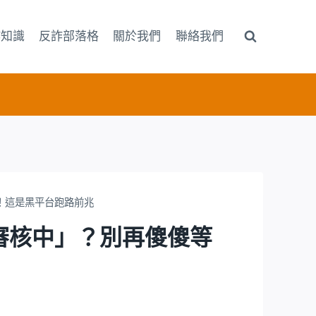
詐知識
反詐部落格
關於我們
聯絡我們
傻傻等待！這是黑平台跑路前兆
提現一直「審核中」？別再傻傻等