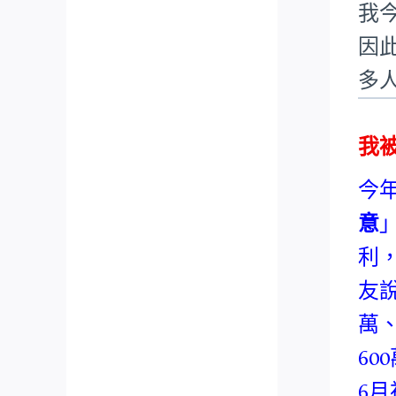
我
因
多
我
今
意
利
友
萬
6
6