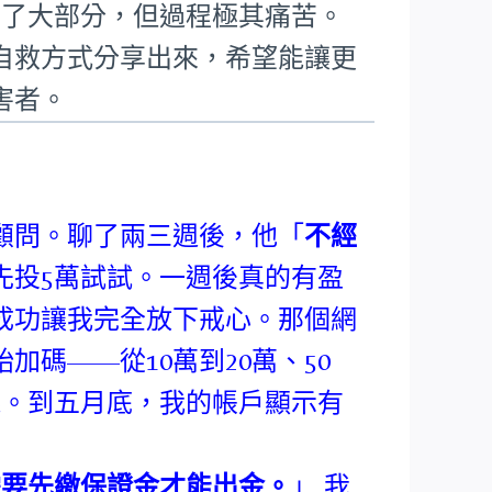
回了大部分，但過程極其痛苦。
自救方式分享出來，希望能讓更
害者。
顧問。聊了兩三週後，他「
不經
先投5萬試試。一週後真的有盈
成功讓我完全放下戒心。那個網
碼——從10萬到20萬、50
錢。到五月底，我的帳戶顯示有
需要先繳保證金才能出金。
」 我