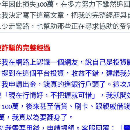
今年因此損失
300萬
。在多方努力下雖然追
此我決定寫下這篇文章，把我的完整經歷與
人少走彎路，也幫助那些正在尋求協助的受
被詐騙的完整經過
年我在網路上認識一個網友，說自己是投資
」提到在這個平台投資，收益不錯，建議我
，我申請出金，錢真的進銀行戶頭了。這次
說「現在行情好，不把握就可惜」，我就開始加
、100萬，後來甚至借貸、刷卡、跟親戚借
00萬，我真以為要翻身了。
月初我需要用錢，申請提領。客服回覆：「