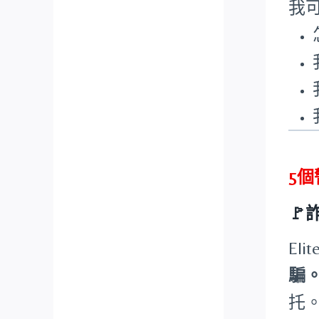
我
5

El
騙
托