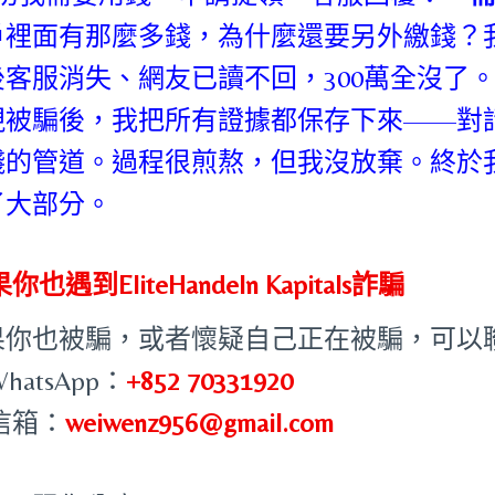
戶裡面有那麼多錢，為什麼還要另外繳錢？
後客服消失、網友已讀不回，300萬全沒了
現被騙後，我把所有證據都保存下來——對
錢的管道。過程很煎熬，但我沒放棄。終於
了大部分。
你也遇到EliteHandeln Kapitals詐騙
果你也被騙，或者懷疑自己正在被騙，可以
WhatsApp：
+852 70331920
 信箱：
weiwenz956@gmail.com