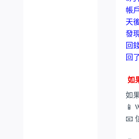
帳
天
發
回
回
如果
如
📱 
📧