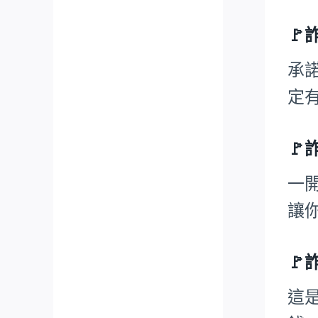

承
定

一
讓

這