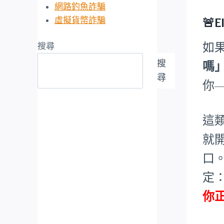
網路釣魚詐騙
虛擬貨幣詐騙
🚨
如
搜尋
搜
嗎
尋
你
這
就
口
定
你正