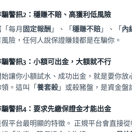
詐騙警訊2：穩賺不賠、高獲利低風險
諾「每月
固定報酬
」、「
穩賺不賠
」、「
內
有風險，任何人說保證賺錢都是在騙你。
詐騙警訊3：小額可出金，大額就不行
開始讓你小額試水、成功出金，就是要你放
你領。這叫「
養套殺
」或殺豬盤，是資金盤
詐騙警訊4：要求先繳保證金才能出金
是假平台最明顯的特徵。 正規平台會直接