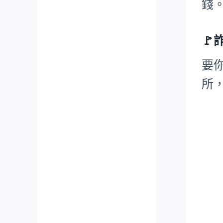
錢
🚩
要
所