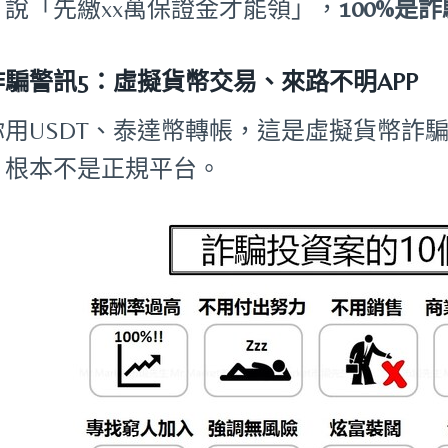
。說「先繳xx萬保證金才能領」，
100%是
詐騙警訊5：虛擬貨幣交易、來路不明APP
你用USDT、泰達幣轉帳，這是虛擬貨幣詐騙
，根本不是正規平台。